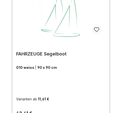
FAHRZEUGE Segelboot
010 weiss
|
90 x 90 cm
Varianten ab
11,61 €
Regulärer Preis: