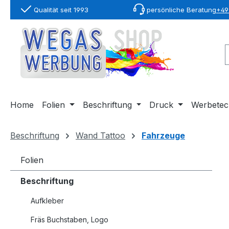
Qualität seit 1993
persönliche Beratung
+49 
springen
Zur Hauptnavigation springen
Home
Folien
Beschriftung
Druck
Werbetec
Beschriftung
Wand Tattoo
Fahrzeuge
Folien
Beschriftung
Aufkleber
Fräs Buchstaben, Logo