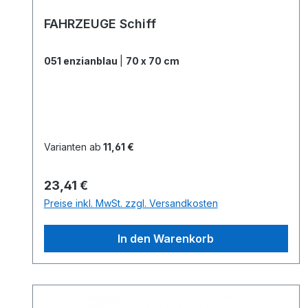
FAHRZEUGE Schiff
051 enzianblau
|
70 x 70 cm
Varianten ab
11,61 €
Regulärer Preis:
23,41 €
Preise inkl. MwSt. zzgl. Versandkosten
In den Warenkorb