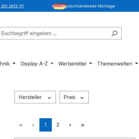
351 2813 111
deutschlandweite Montage
hnik
Display A-Z
Werbemittel
Themenwelten
Hersteller
Preis
Seite
Seite
1
2