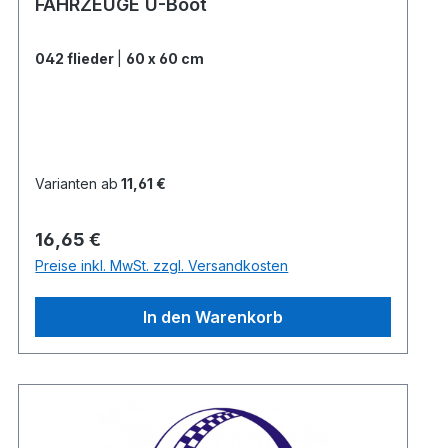
FAHRZEUGE U-Boot
042 flieder
|
60 x 60 cm
Varianten ab
11,61 €
Regulärer Preis:
16,65 €
Preise inkl. MwSt. zzgl. Versandkosten
In den Warenkorb