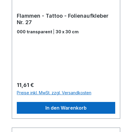
Flammen - Tattoo - Folienaufkleber
Nr. 27
000 transparent
|
30 x 30 cm
Regulärer Preis:
11,61 €
Preise inkl. MwSt. zzgl. Versandkosten
In den Warenkorb