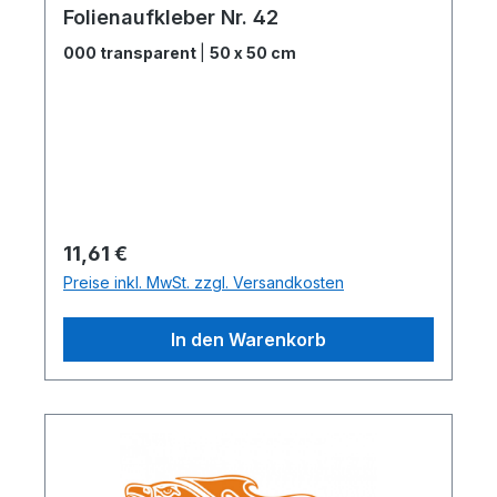
Folienaufkleber Nr. 42
000 transparent
|
50 x 50 cm
Regulärer Preis:
11,61 €
Preise inkl. MwSt. zzgl. Versandkosten
In den Warenkorb