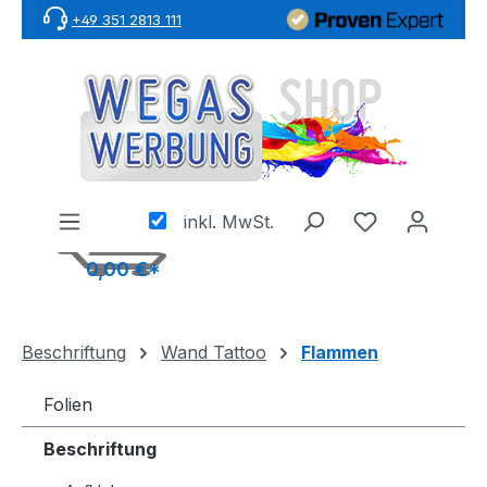
+49 351 2813 111
Zum Hauptinhalt springen
inkl. MwSt.
0,00 €*
Beschriftung
Wand Tattoo
Flammen
Folien
Beschriftung