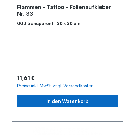
Flammen - Tattoo - Folienaufkleber
Nr. 33
000 transparent
|
30 x 30 cm
Regulärer Preis:
11,61 €
Preise inkl. MwSt. zzgl. Versandkosten
In den Warenkorb