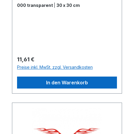
000 transparent
|
30 x 30 cm
Regulärer Preis:
11,61 €
Preise inkl. MwSt. zzgl. Versandkosten
In den Warenkorb