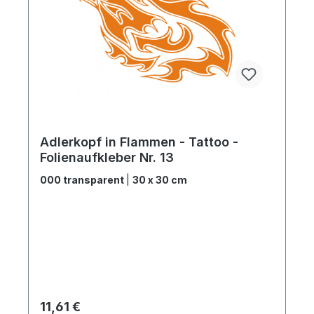
Adlerkopf in Flammen - Tattoo -
Folienaufkleber Nr. 13
000 transparent
|
30 x 30 cm
Regulärer Preis:
11,61 €