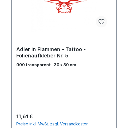
Adler in Flammen - Tattoo -
Folienaufkleber Nr. 5
000 transparent
|
30 x 30 cm
Regulärer Preis:
11,61 €
Preise inkl. MwSt. zzgl. Versandkosten