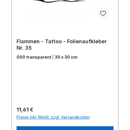
Flammen - Tattoo - Folienaufkleber
Nr. 35
000 transparent
|
30 x 30 cm
Regulärer Preis:
11,61 €
Preise inkl. MwSt. zzgl. Versandkosten