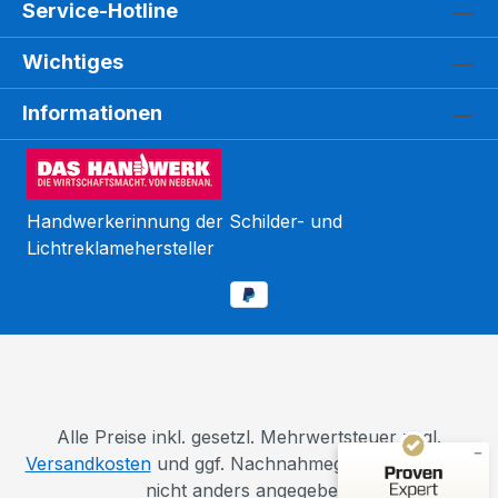
Service-Hotline
Wichtiges
Informationen
Handwerkerinnung der Schilder- und
Lichtreklamehersteller
Kundenbewertungen und Erfahrungen zu
WEGASwerbung GmbH
SEHR GUT
%
98
Empfehlungen auf
ProvenExpert.com
5,00
/
5,00
110
5.603
Alle Preise inkl. gesetzl. Mehrwertsteuer zzgl.
Bewertungen auf
Versandkosten
und ggf. Nachnahmegebühren, wenn
4
Bewertungen von
ProvenExpert.com
anderen Quellen
nicht anders angegeben.