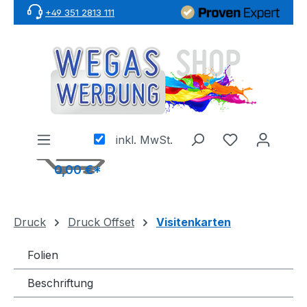
+49 351 2813 111
Zum Hauptinhalt springen
inkl. MwSt.
0,00 €*
Druck
Druck Offset
Visitenkarten
Folien
Beschriftung