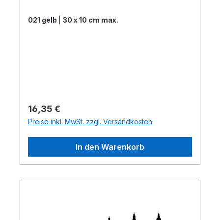
021 gelb
|
30 x 10 cm max.
Regulärer Preis:
16,35 €
Preise inkl. MwSt. zzgl. Versandkosten
In den Warenkorb