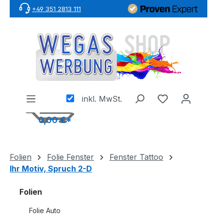
+49 351 2813 111
Zum Hauptinhalt springen
inkl. MwSt.
0,00 €*
Folien
Folie Fenster
Fenster Tattoo
Ihr Motiv, Spruch 2-D
Folien
Folie Auto