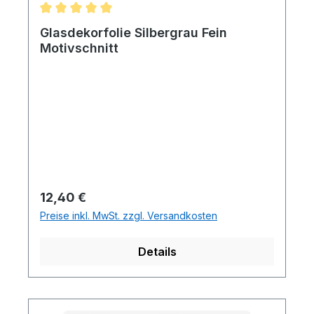
Durchschnittliche Bewertung von 5 von 5 Sternen
Glasdekorfolie Silbergrau Fein
Motivschnitt
Regulärer Preis:
12,40 €
Preise inkl. MwSt. zzgl. Versandkosten
Details