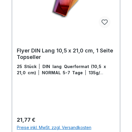
Flyer DIN Lang 10,5 x 21,0 cm, 1 Seite
Topseller
25 Stück
|
DIN lang Querformat (10,5 x
21,0 cm)
|
NORMAL 5-7 Tage
|
135g/m²
Offsetpapier glänzend
Regulärer Preis:
21,77 €
Preise inkl. MwSt. zzgl. Versandkosten