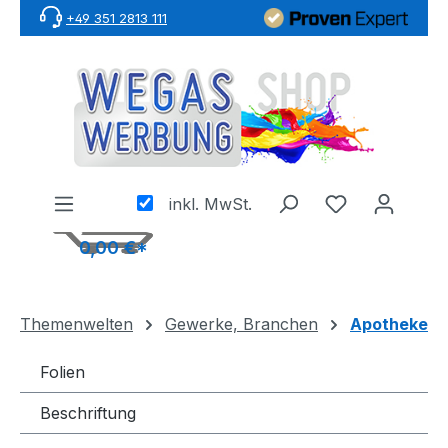
+49 351 2813 111
Zum Hauptinhalt springen
inkl. MwSt.
0,00 €*
Themenwelten
Gewerke, Branchen
Apotheke
Folien
Beschriftung