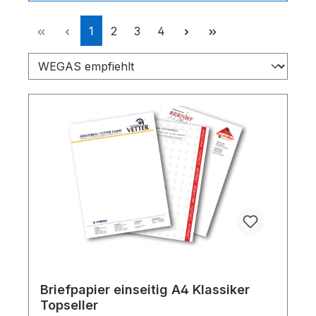
Seite
Seite
Seite
Seite
1
2
3
4
Briefpapier einseitig A4 Klassiker
Topseller