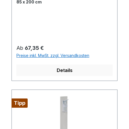
85 x 200 cm
Regulärer Preis:
Ab
67,35 €
Preise inkl. MwSt. zzgl. Versandkosten
Details
Tipp