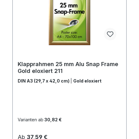
Klapprahmen 25 mm Alu Snap Frame
Gold eloxiert 211
DIN A3 (29,7 x 42,0 cm)
|
Gold eloxiert
Varianten ab
30,82 €
Regulärer Preis:
Ab
37,59 €