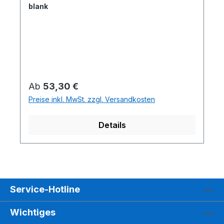
blank
Regulärer Preis:
Ab
53,30 €
Preise inkl. MwSt. zzgl. Versandkosten
Details
Service-Hotline
Wichtiges