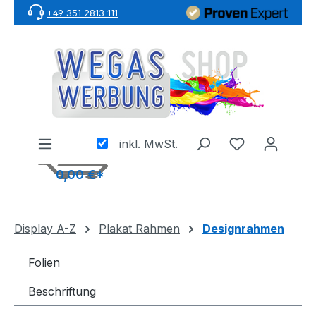
+49 351 2813 111
Zum Hauptinhalt springen
inkl. MwSt.
0,00 €*
Display A-Z
Plakat Rahmen
Designrahmen
Folien
Beschriftung