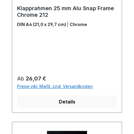
Durchschnittliche Bewertung von 5 von 5 Sternen
Klapprahmen 25 mm Alu Snap Frame
Chrome 212
DIN A4 (21,0 x 29,7 cm)
|
Chrome
Regulärer Preis:
Ab
26,07 €
Preise inkl. MwSt. zzgl. Versandkosten
Details