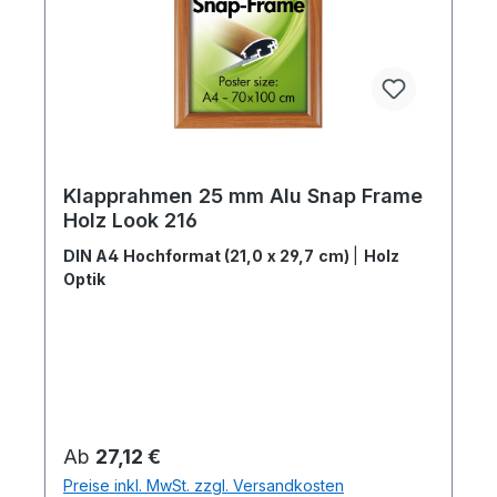
Klapprahmen 25 mm Alu Snap Frame
Holz Look 216
DIN A4 Hochformat (21,0 x 29,7 cm)
|
Holz
Optik
Regulärer Preis:
Ab
27,12 €
Preise inkl. MwSt. zzgl. Versandkosten