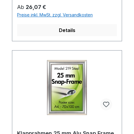
Regulärer Preis:
Ab
26,07 €
Preise inkl. MwSt. zzgl. Versandkosten
Details
Klapprahmen 25 mm Alu Snap Frame