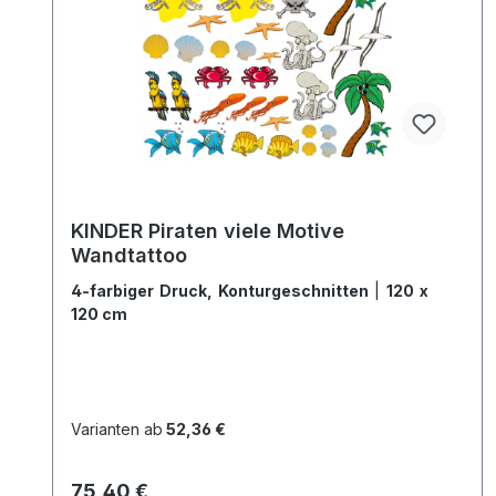
KINDER Piraten viele Motive
Wandtattoo
4-farbiger Druck, Konturgeschnitten
|
120 x
120 cm
Varianten ab
52,36 €
Regulärer Preis:
75,40 €