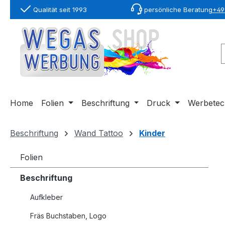
Qualität seit 1993
persönliche Beratung
+49 
springen
Zur Hauptnavigation springen
Home
Folien
Beschriftung
Druck
Werbetec
Beschriftung
Wand Tattoo
Kinder
Folien
Beschriftung
Aufkleber
Fräs Buchstaben, Logo