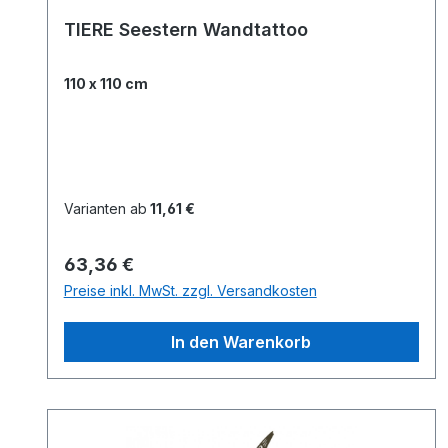
TIERE Seestern Wandtattoo
110 x 110 cm
Varianten ab
11,61 €
Regulärer Preis:
63,36 €
Preise inkl. MwSt. zzgl. Versandkosten
In den Warenkorb