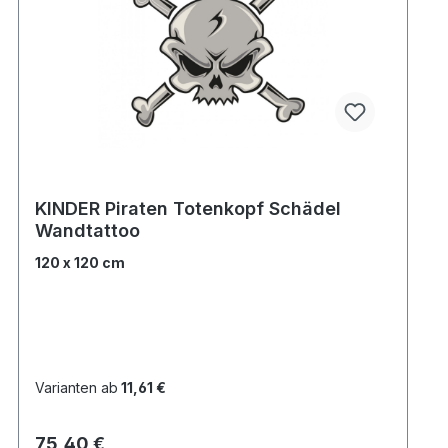
KINDER Piraten Totenkopf Schädel
Wandtattoo
120 x 120 cm
Varianten ab
11,61 €
Regulärer Preis:
75,40 €