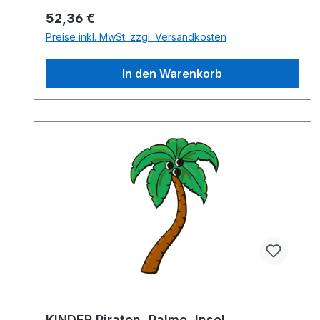
Regulärer Preis:
52,36 €
Preise inkl. MwSt. zzgl. Versandkosten
In den Warenkorb
KINDER Piraten, Palme, Insel