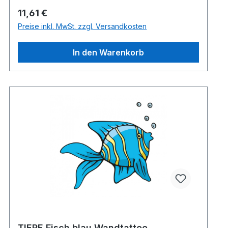
Regulärer Preis:
11,61 €
Preise inkl. MwSt. zzgl. Versandkosten
In den Warenkorb
TIERE Fisch blau Wandtattoo