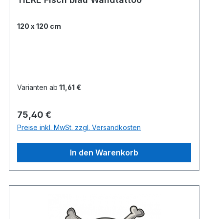
120 x 120 cm
Varianten ab
11,61 €
Regulärer Preis:
75,40 €
Preise inkl. MwSt. zzgl. Versandkosten
In den Warenkorb