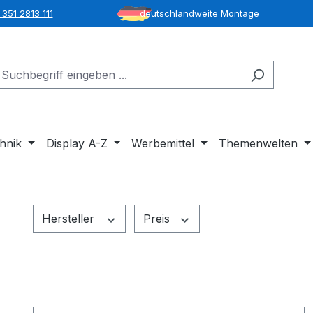
351 2813 111
deutschlandweite Montage
hnik
Display A-Z
Werbemittel
Themenwelten
Hersteller
Preis