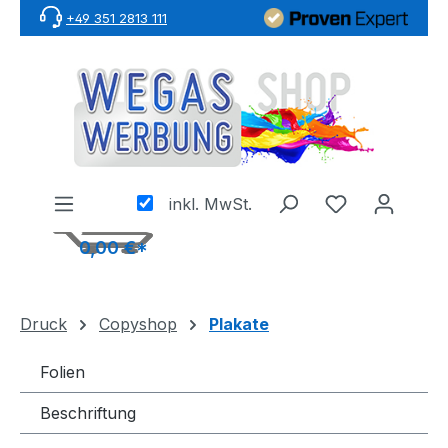
+49 351 2813 111
Zum Hauptinhalt springen
inkl. MwSt.
0,00 €*
Druck
Copyshop
Plakate
Folien
Beschriftung