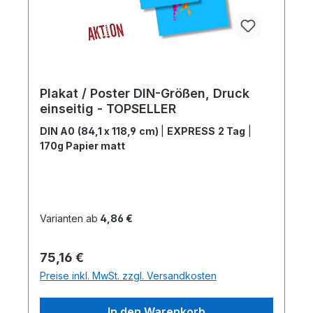
Plakat / Poster DIN-Größen, Druck
einseitig - TOPSELLER
DIN A0 (84,1 x 118,9 cm)
|
EXPRESS 2 Tag
|
170g Papier matt
Varianten ab
4,86 €
Regulärer Preis:
75,16 €
Preise inkl. MwSt. zzgl. Versandkosten
In den Warenkorb