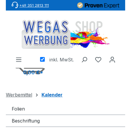
+49 351 2813 111
Zum Hauptinhalt springen
inkl. MwSt.
0,00 €*
Werbemittel
Kalender
Folien
Beschriftung