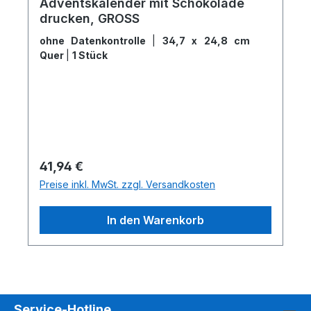
Adventskalender mit Schokolade
drucken, GROSS
ohne Datenkontrolle
|
34,7 x 24,8 cm
Quer
|
1 Stück
Regulärer Preis:
41,94 €
Preise inkl. MwSt. zzgl. Versandkosten
In den Warenkorb
Service-Hotline