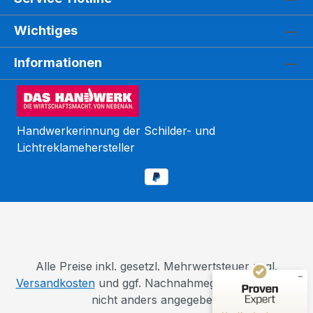
Wichtiges
Informationen
Handwerkerinnung der Schilder- und
Lichtreklamehersteller
Kundenbewertungen und Erfahrungen zu
WEGASwerbung GmbH
SEHR GUT
%
98
Empfehlungen auf
ProvenExpert.com
5,00
/
5,00
110
5.603
Alle Preise inkl. gesetzl. Mehrwertsteuer zzgl.
Bewertungen auf
Versandkosten
und ggf. Nachnahmegebühren, wenn
4
Bewertungen von
ProvenExpert.com
anderen Quellen
nicht anders angegeben.