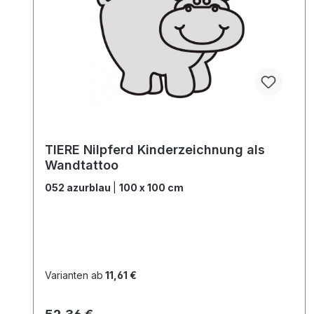
TIERE Nilpferd Kinderzeichnung als
Wandtattoo
052 azurblau
|
100 x 100 cm
Varianten ab
11,61 €
Regulärer Preis: