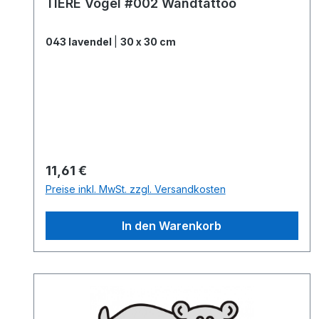
TIERE Vogel #002 Wandtattoo
043 lavendel
|
30 x 30 cm
Regulärer Preis:
11,61 €
Preise inkl. MwSt. zzgl. Versandkosten
In den Warenkorb