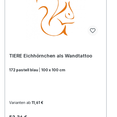
TIERE Eichhörnchen als Wandtattoo
172 pastell blau
|
100 x 100 cm
Varianten ab
11,61 €
Regulärer Preis: