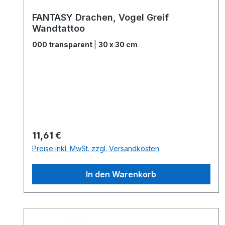
FANTASY Drachen, Vogel Greif
Wandtattoo
000 transparent
|
30 x 30 cm
Regulärer Preis:
11,61 €
Preise inkl. MwSt. zzgl. Versandkosten
In den Warenkorb