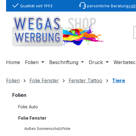
Qualität seit 1993
persönliche Beratung
+49 
springen
Zur Hauptnavigation springen
Home
Folien
Beschriftung
Druck
Werbetec
Folien
Folie Fenster
Fenster Tattoo
Tiere
Folien
Folie Auto
Folie Fenster
Außen Sonnenschutzfolie