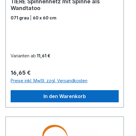
TIERE Spinnennetz mit Spinne als
Wandtatoo
071 grau
|
60 x 60 cm
Varianten ab
11,61 €
Regulärer Preis:
16,65 €
Preise inkl. MwSt. zzgl. Versandkosten
In den Warenkorb