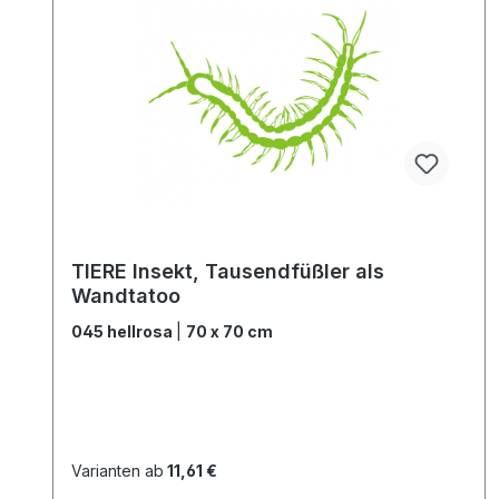
TIERE Insekt, Tausendfüßler als
Wandtatoo
045 hellrosa
|
70 x 70 cm
Varianten ab
11,61 €