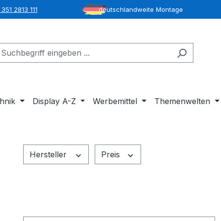
351 2813 111
deutschlandweite Montage
hnik
Display A-Z
Werbemittel
Themenwelten
Hersteller
Preis