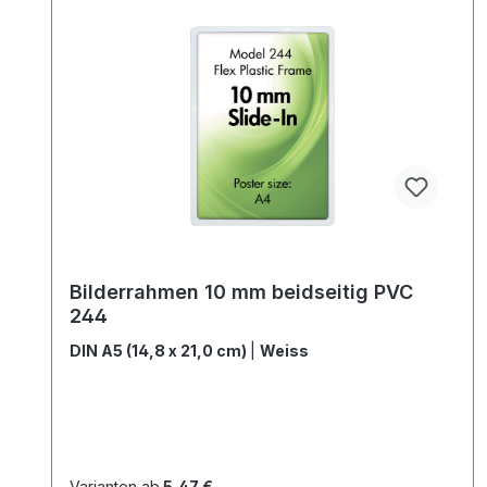
Bilderrahmen 10 mm beidseitig PVC
244
DIN A5 (14,8 x 21,0 cm)
|
Weiss
Varianten ab
5,47 €