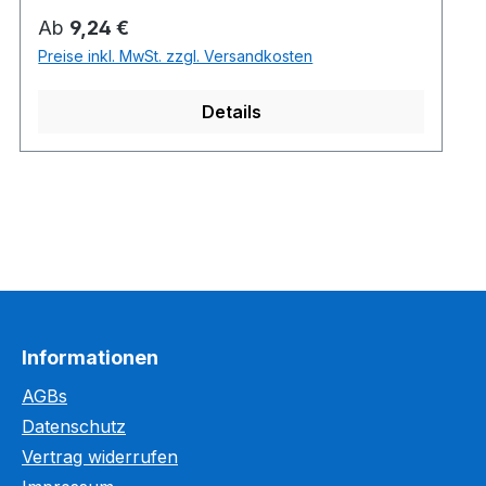
Regulärer Preis:
Ab
9,24 €
Preise inkl. MwSt. zzgl. Versandkosten
Details
Informationen
AGBs
Datenschutz
Kundenbewertungen und Erfahrungen zu
Vertrag widerrufen
WEGASwerbung GmbH