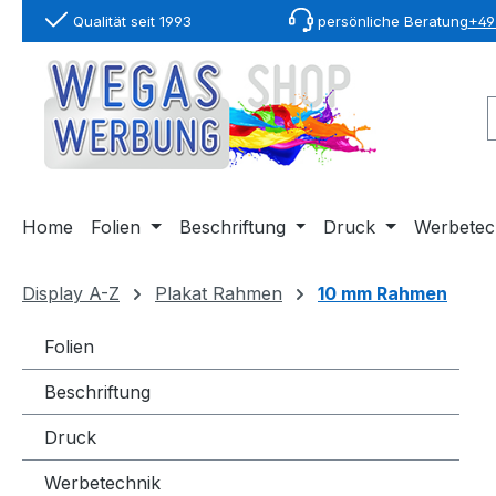
Qualität seit 1993
persönliche Beratung
+49 
springen
Zur Hauptnavigation springen
Home
Folien
Beschriftung
Druck
Werbetec
Display A-Z
Plakat Rahmen
10 mm Rahmen
Folien
Beschriftung
Druck
Werbetechnik