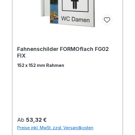
Fahnenschilder FORMOflach FG02
FIX
152 x 152 mm Rahmen
Regulärer Preis:
Ab
53,32 €
Preise inkl. MwSt. zzgl. Versandkosten