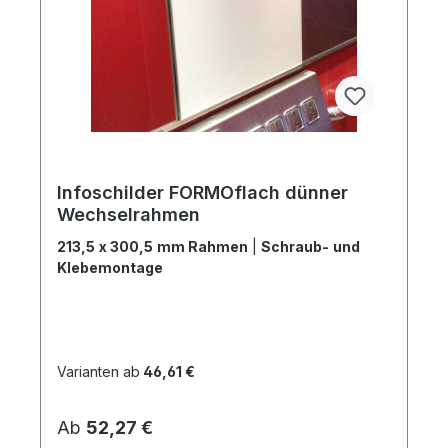
Infoschilder FORMOflach dünner
Wechselrahmen
213,5 x 300,5 mm Rahmen
|
Schraub- und
Klebemontage
Varianten ab
46,61 €
Regulärer Preis:
Ab
52,27 €