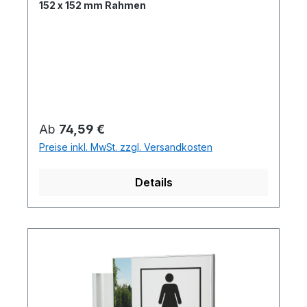
152 x 152 mm Rahmen
Regulärer Preis:
Ab
74,59 €
Preise inkl. MwSt. zzgl. Versandkosten
Details