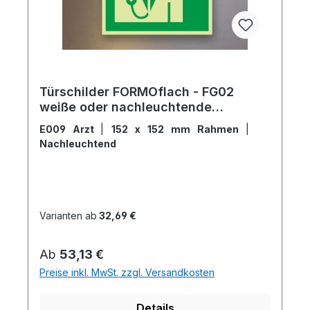
Türschilder FORMOflach - FG02
weiße oder nachleuchtende
Rettungswegzeichen
E009 Arzt
|
152 x 152 mm Rahmen
|
Nachleuchtend
Varianten ab
32,69 €
Regulärer Preis:
Ab
53,13 €
Preise inkl. MwSt. zzgl. Versandkosten
Details