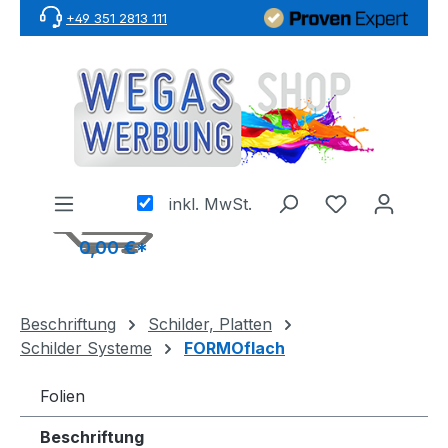
+49 351 2813 111
Zum Hauptinhalt springen
inkl. MwSt.
0,00 €*
Beschriftung
Schilder, Platten
Schilder Systeme
FORMOflach
Folien
Beschriftung