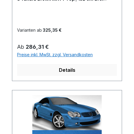
x 5 Meter
Varianten ab
325,35 €
Regulärer Preis:
Ab
286,31 €
Preise inkl. MwSt. zzgl. Versandkosten
Details