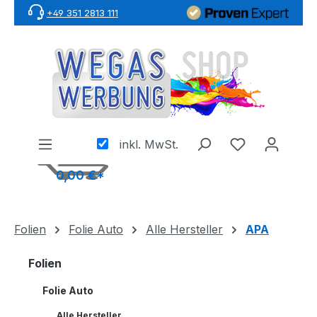
+49 351 2813 111
Zum Hauptinhalt springen
inkl. MwSt.
0,00 €*
Folien
Folie Auto
Alle Hersteller
APA
Folien
Folie Auto
Alle Hersteller