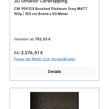
3D Struktur Carwrapping
CW 959.12X Brushed Platinum Grey MATT
150µ
|
150 cm Breite x 50 Meter
Varianten ab
782,03 €
Regulärer Preis:
Ab
2.276,51 €
Preise inkl. MwSt. zzgl. Versandkosten
Details