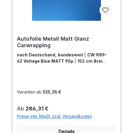
Autofolie Metall Matt Glanz
Carwrapping
nach Deutschand, bundesweit
|
CW R89-
62 Voltage Blue MATT 90µ
|
152 cm Breite
x 5 Meter
Varianten ab
325,35 €
Regulärer Preis:
Ab
286,31 €
Preise inkl. MwSt. zzgl. Versandkosten
Details