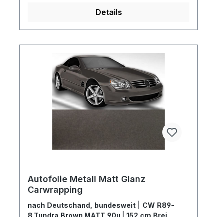
Details
Autofolie Metall Matt Glanz
Carwrapping
nach Deutschand, bundesweit
|
CW R89-
8 Tundra Brown MATT 90µ
|
152 cm Breite