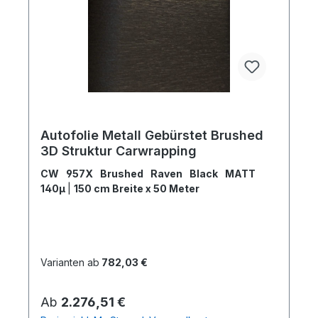
Autofolie Metall Gebürstet Brushed
3D Struktur Carwrapping
CW 957X Brushed Raven Black MATT
140µ
|
150 cm Breite x 50 Meter
Varianten ab
782,03 €
Regulärer Preis:
Ab
2.276,51 €