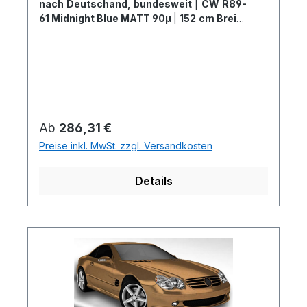
nach Deutschand, bundesweit
|
CW R89-
61 Midnight Blue MATT 90µ
|
152 cm Breite
x 5 Meter
Regulärer Preis:
Ab
286,31 €
Preise inkl. MwSt. zzgl. Versandkosten
Details