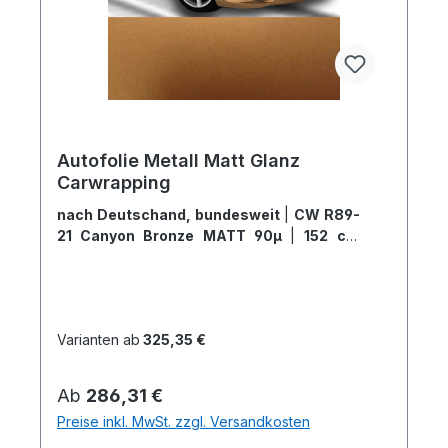
Autofolie Metall Matt Glanz
Carwrapping
nach Deutschand, bundesweit
|
CW R89-
21 Canyon Bronze MATT 90µ
|
152 cm
Breite x 5 Meter
Varianten ab
325,35 €
Regulärer Preis:
Ab
286,31 €
Preise inkl. MwSt. zzgl. Versandkosten