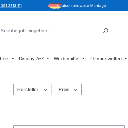
351 2813 111
deutschlandweite Montage
hnik
Display A-Z
Werbemittel
Themenwelten
Hersteller
Preis