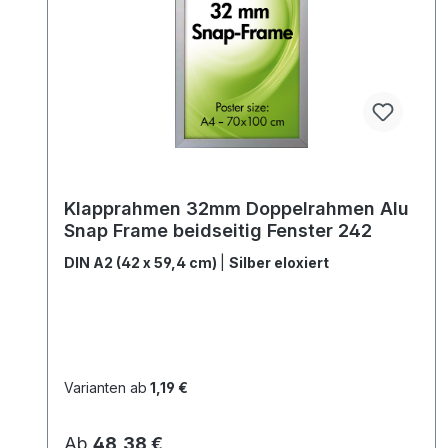
Klapprahmen 32mm Doppelrahmen Alu
Snap Frame beidseitig Fenster 242
DIN A2 (42 x 59,4 cm)
|
Silber eloxiert
Varianten ab
1,19 €
Regulärer Preis:
Ab
48,38 €