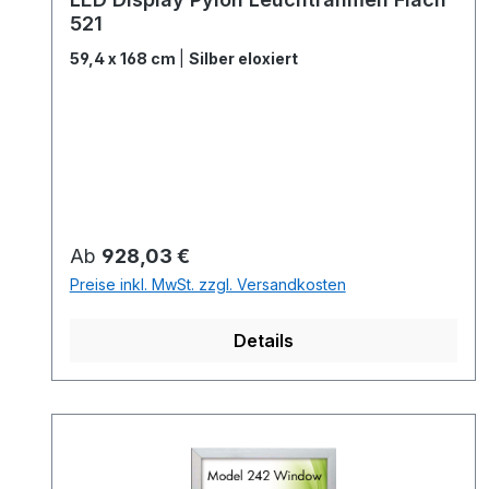
521
59,4 x 168 cm
|
Silber eloxiert
Regulärer Preis:
Ab
928,03 €
Preise inkl. MwSt. zzgl. Versandkosten
Details