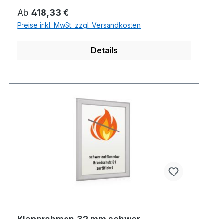
Regulärer Preis:
Ab
418,33 €
Preise inkl. MwSt. zzgl. Versandkosten
Details
Klapprahmen 32 mm schwer