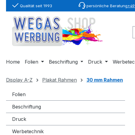
Qualität seit 1993
persönliche Beratung
+49 
springen
Zur Hauptnavigation springen
Home
Folien
Beschriftung
Druck
Werbetec
Display A-Z
Plakat Rahmen
30 mm Rahmen
Folien
Beschriftung
Druck
Werbetechnik