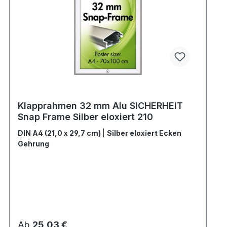
Klapprahmen 32 mm Alu SICHERHEIT
Snap Frame Silber eloxiert 210
DIN A4 (21,0 x 29,7 cm)
|
Silber eloxiert Ecken
Gehrung
Regulärer Preis:
Ab
25,03 €