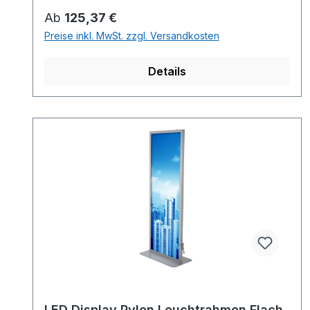
Regulärer Preis:
Ab
125,37 €
Preise inkl. MwSt. zzgl. Versandkosten
Details
LED Display Pylon Leuchtrahmen Flach