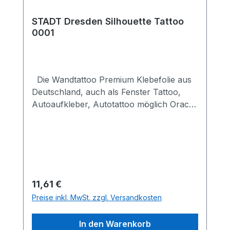
eMail an : shop@wegaswerbung.de Ihre
STADT Dresden Silhouette Tattoo
WEGASwerbung, Werbeagentur Dresden
0001
Die Wandtattoo Premium Klebefolie aus
Deutschland, auch als Fenster Tattoo,
Autoaufkleber, Autotattoo möglich Oracal
638 Wall Art
Klebefolie oder Glasdekorfolie Silber
geätzt oder Oracal 751
für Fahrzeugaufkleber Made in Germany
Konturgeschnittene Klebefolien Wall Art,
ohne Hintergrund mit Übertragungspapier
Regulärer Preis:
11,61 €
sehr anschmiegsame matte Weich-PVC-
Preise inkl. MwSt. zzgl. Versandkosten
Folie leicht rückstandsfrei ohne Klebstoffe
ablösbar Folienschnitt auch von Ihrer
In den Warenkorb
Vorlage als Zeichen, Logo, Figur, Grafik,