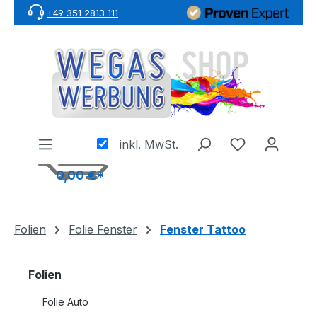
+49 351 2813 111
Zum Hauptinhalt springen
inkl. MwSt.
0,00 €*
Folien
Folie Fenster
Fenster Tattoo
Folien
Folie Auto