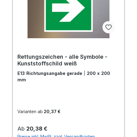
Rettungszeichen - alle Symbole -
Kunststoffschild weiß
E13 Richtungsangabe gerade
|
200 x 200
mm
Varianten ab
20,37 €
Regulärer Preis:
Ab
20,38 €
Preise inkl. MwSt. zzgl. Versandkosten