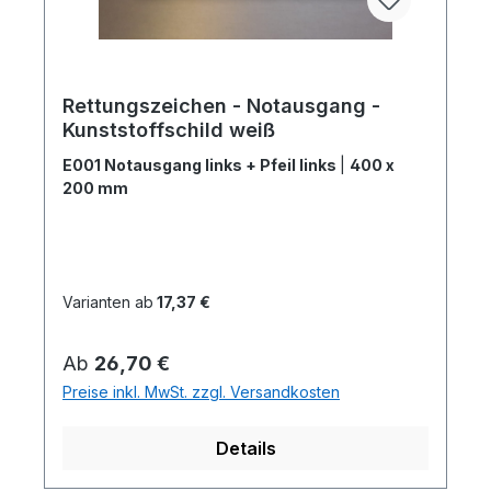
Rettungszeichen - Notausgang -
Kunststoffschild weiß
E001 Notausgang links + Pfeil links
|
400 x
200 mm
Varianten ab
17,37 €
Regulärer Preis:
Ab
26,70 €
Preise inkl. MwSt. zzgl. Versandkosten
Details