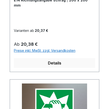
E14 Richtungsangabe schräg
|
200 x 200
mm
Varianten ab
20,37 €
Regulärer Preis:
Ab
20,38 €
Preise inkl. MwSt. zzgl. Versandkosten
Details