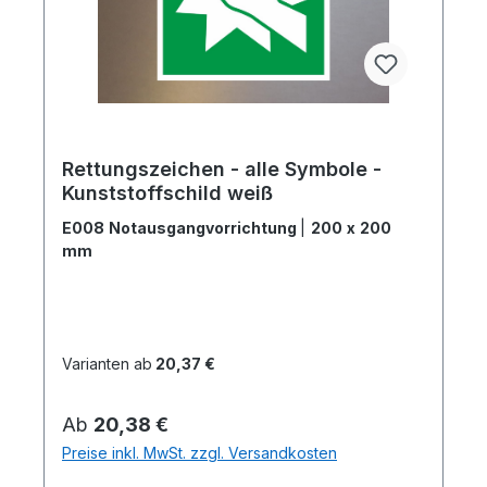
Rettungszeichen - alle Symbole -
Kunststoffschild weiß
E008 Notausgangvorrichtung
|
200 x 200
mm
Varianten ab
20,37 €
Regulärer Preis:
Ab
20,38 €
Preise inkl. MwSt. zzgl. Versandkosten