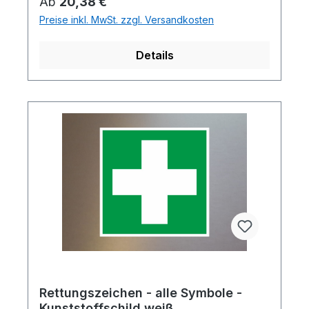
Regulärer Preis:
Ab
20,38 €
Preise inkl. MwSt. zzgl. Versandkosten
Details
Rettungszeichen - alle Symbole -
Kunststoffschild weiß