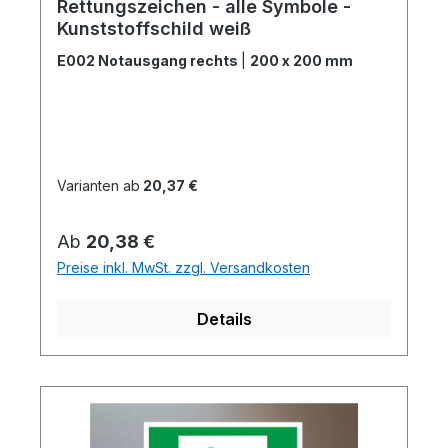
Rettungszeichen - alle Symbole -
Kunststoffschild weiß
E002 Notausgang rechts
|
200 x 200 mm
Varianten ab
20,37 €
Regulärer Preis:
Ab
20,38 €
Preise inkl. MwSt. zzgl. Versandkosten
Details