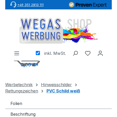
+49 351 2813 111
Zum Hauptinhalt springen
inkl. MwSt.
0,00 €*
Werbetechnik
Hinweisschilder
Rettungszeichen
PVC Schild weiß
Folien
Beschriftung