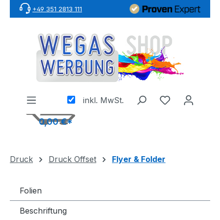
+49 351 2813 111
Zum Hauptinhalt springen
inkl. MwSt.
0,00 €*
Druck
Druck Offset
Flyer & Folder
Folien
Beschriftung