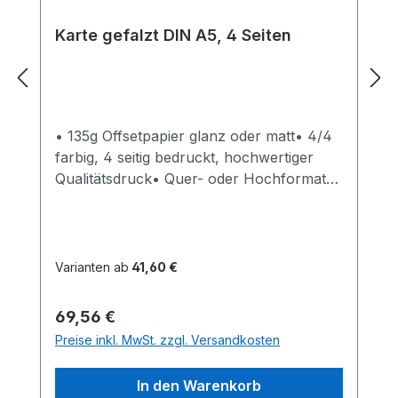
günstig drucken, Folder, Prospekt
Karte gefalzt DIN A5, 4 Seiten
• 135g Offsetpapier glanz oder matt• 4/4
farbig, 4 seitig bedruckt, hochwertiger
Qualitätsdruck• Quer- oder Hochformat•
bis 10 verschiedene Motive möglich,
mehrere Motive bitte
Anfragen: shop@wegaswerbung.de• Endf
ormat: 29,6 x 21,0 cm• Datenformat: 30,2
Varianten ab
41,60 €
x 21,6 cm • Endformat gefalzt: 14,8 x 21,0
cm • Datei, Druckvorlage je Seite 3 mm
Regulärer Preis:
69,56 €
größer anlegen bzw. gestalten und per
Preise inkl. MwSt. zzgl. Versandkosten
eMail an shop@wegaswerbung.de • gern
gestalten wir auch Ihre Drucksachen,
In den Warenkorb
schicken Sie uns Ihre Vorstellungen,