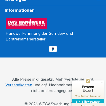
Informationen
Handwerkerinnung der Schilder- und
Lichtreklamehersteller
Kundenbewertungen und Erfahrungen zu
WEGASwerbung GmbH
SEHR GUT
%
98
Empfehlungen auf
ProvenExpert.com
5,00
/
5,00
110
5.603
Alle Preise inkl. gesetzl. Mehrwertsteuer zzgl.
Bewertungen auf
Versandkosten
und ggf. Nachnahmegebühren, wenn
4
Bewertungen von
ProvenExpert.com
anderen Quellen
nicht anders angegeben.
Von Kunden bewertet
Blick aufs ProvenExpert-Profil werfen
5.713
Bewertungen
© 2026 WEGASwerbung GmbH
12.03.2026