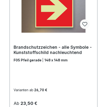
Brandschutzzeichen - alle Symbole -
Kunststoffschild nachleuchtend
F05 Pfeil gerade
|
148 x 148 mm
Varianten ab
26,70 €
Regulärer Preis:
Ab
23,50 €