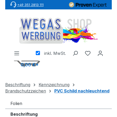
+49 351 2813 111
Zum Hauptinhalt springen
inkl. MwSt.
0,00 €*
Beschriftung
Kennzeichnung
Brandschutzzeichen
PVC Schild nachleuchtend
Folien
Beschriftung