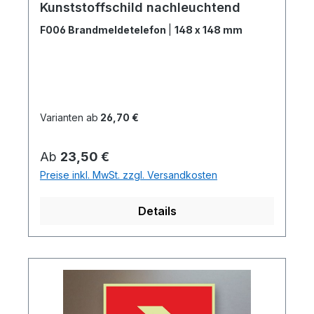
Kunststoffschild nachleuchtend
F006 Brandmeldetelefon
|
148 x 148 mm
Varianten ab
26,70 €
Regulärer Preis:
Ab
23,50 €
Preise inkl. MwSt. zzgl. Versandkosten
Details