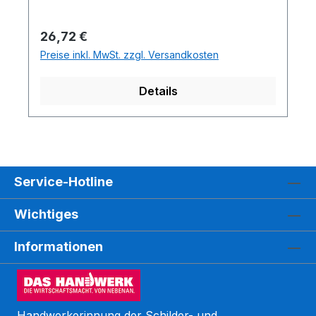
Regulärer Preis:
26,72 €
Preise inkl. MwSt. zzgl. Versandkosten
Details
Service-Hotline
Wichtiges
Informationen
Handwerkerinnung der Schilder- und