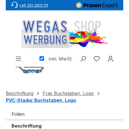
+49 351 2813 111
Zum Hauptinhalt springen
inkl. MwSt.
0,00 €*
Beschriftung
Fräs Buchstaben, Logo
PVC-Stadur Buchstaben, Logo
Folien
Beschriftung