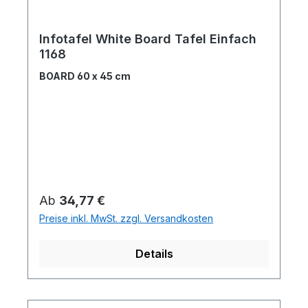
Infotafel White Board Tafel Einfach
1168
BOARD 60 x 45 cm
Regulärer Preis:
Ab
34,77 €
Preise inkl. MwSt. zzgl. Versandkosten
Details