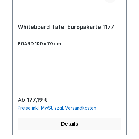
Whiteboard Tafel Europakarte 1177
BOARD 100 x 70 cm
Regulärer Preis:
Ab
177,19 €
Preise inkl. MwSt. zzgl. Versandkosten
Details