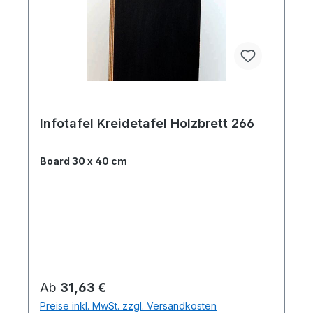
Infotafel Kreidetafel Holzbrett 266
Board 30 x 40 cm
Regulärer Preis:
Ab
31,63 €
Preise inkl. MwSt. zzgl. Versandkosten