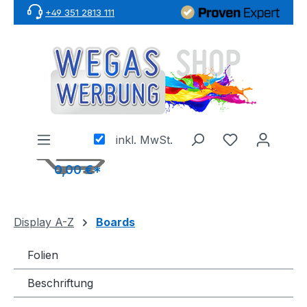
+49 351 2813 111
Zum Hauptinhalt springen
inkl. MwSt.
0,00 €*
Display A-Z
Boards
Folien
Beschriftung