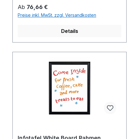
Regulärer Preis:
Ab
76,66 €
Preise inkl. MwSt. zzgl. Versandkosten
Details
Infotafel White Board Rahmen