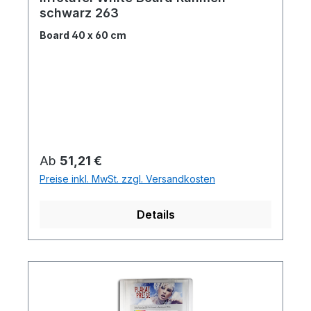
schwarz 263
Board 40 x 60 cm
Regulärer Preis:
Ab
51,21 €
Preise inkl. MwSt. zzgl. Versandkosten
Details