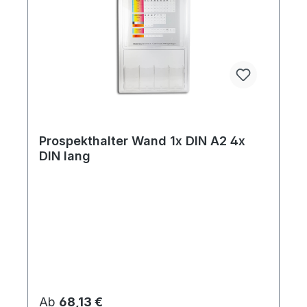
Prospekthalter Wand 1x DIN A2 4x
DIN lang
Regulärer Preis:
Ab
68,13 €