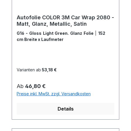
Autofolie COLOR 3M Car Wrap 2080 -
Matt, Glanz, Metallic, Satin
G16 - Gloss Light Green. Glanz Folie
|
152
cm Breite x Laufmeter
Varianten ab
53,18 €
Regulärer Preis:
Ab
46,80 €
Preise inkl. MwSt. zzgl. Versandkosten
Details