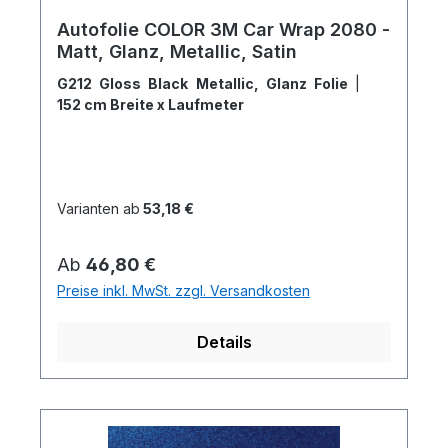
Autofolie COLOR 3M Car Wrap 2080 -
Matt, Glanz, Metallic, Satin
G212 Gloss Black Metallic, Glanz Folie
|
152 cm Breite x Laufmeter
Varianten ab
53,18 €
Regulärer Preis:
Ab
46,80 €
Preise inkl. MwSt. zzgl. Versandkosten
Details