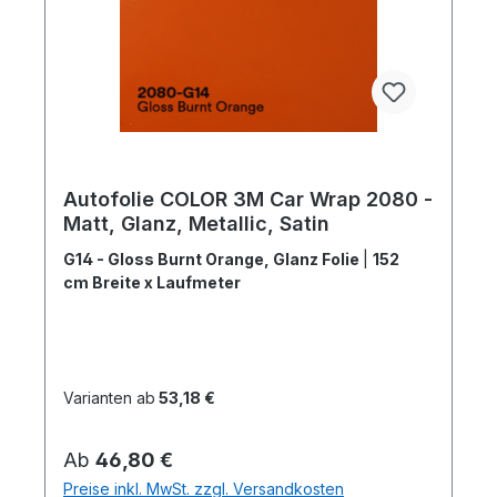
Autofolie COLOR 3M Car Wrap 2080 -
Matt, Glanz, Metallic, Satin
G14 - Gloss Burnt Orange, Glanz Folie
|
152
cm Breite x Laufmeter
Varianten ab
53,18 €
Regulärer Preis:
Ab
46,80 €
Preise inkl. MwSt. zzgl. Versandkosten