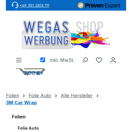
+49 351 2813 111
Zum Hauptinhalt springen
inkl. MwSt.
0,00 €*
Folien
Folie Auto
Alle Hersteller
3M Car Wrap
Folien
Folie Auto