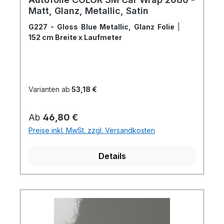
Matt, Glanz, Metallic, Satin
G227 - Gloss Blue Metallic, Glanz Folie
|
152 cm Breite x Laufmeter
Varianten ab
53,18 €
Regulärer Preis:
Ab
46,80 €
Preise inkl. MwSt. zzgl. Versandkosten
Details