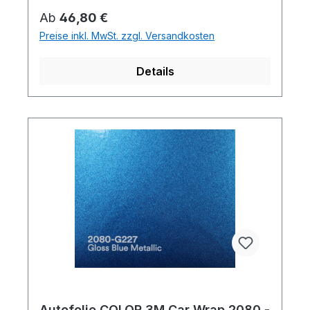
Regulärer Preis:
Ab
46,80 €
Preise inkl. MwSt. zzgl. Versandkosten
Details
Autofolie COLOR 3M Car Wrap 2080 -