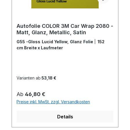
Autofolie COLOR 3M Car Wrap 2080 -
Matt, Glanz, Metallic, Satin
G55 -Gloss Lucid Yellow, Glanz Folie
|
152
cm Breite x Laufmeter
Varianten ab
53,18 €
Regulärer Preis:
Ab
46,80 €
Preise inkl. MwSt. zzgl. Versandkosten
Details