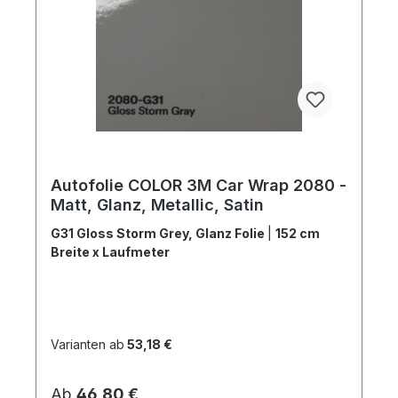
Autofolie COLOR 3M Car Wrap 2080 -
Matt, Glanz, Metallic, Satin
G31 Gloss Storm Grey, Glanz Folie
|
152 cm
Breite x Laufmeter
Varianten ab
53,18 €
Regulärer Preis:
Ab
46,80 €