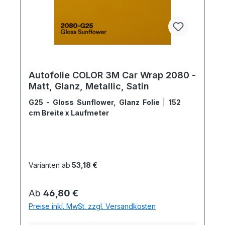
Autofolie COLOR 3M Car Wrap 2080 -
Matt, Glanz, Metallic, Satin
G25 - Gloss Sunflower, Glanz Folie
|
152
cm Breite x Laufmeter
Varianten ab
53,18 €
Regulärer Preis:
Ab
46,80 €
Preise inkl. MwSt. zzgl. Versandkosten