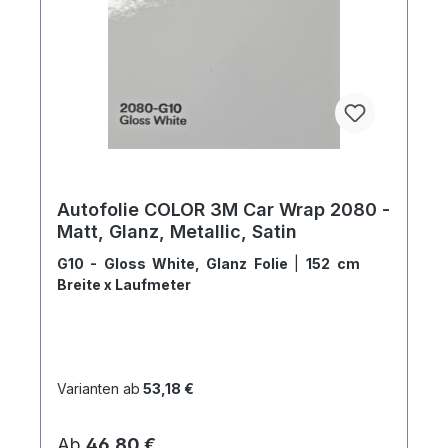
Autofolie COLOR 3M Car Wrap 2080 -
Matt, Glanz, Metallic, Satin
G10 - Gloss White, Glanz Folie
|
152 cm
Breite x Laufmeter
Varianten ab
53,18 €
Regulärer Preis:
Ab
46,80 €