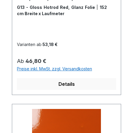
G13 - Gloss Hotrod Red, Glanz Folie
|
152
cm Breite x Laufmeter
Varianten ab
53,18 €
Regulärer Preis:
Ab
46,80 €
Preise inkl. MwSt. zzgl. Versandkosten
Details