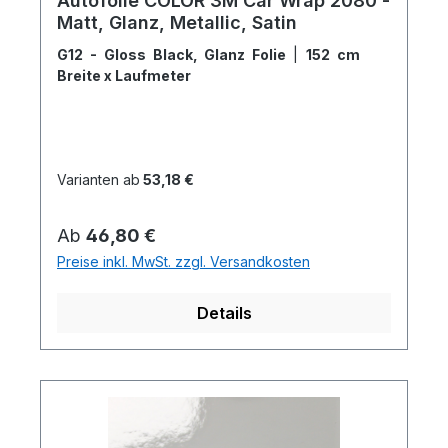
Autofolie COLOR 3M Car Wrap 2080 -
Matt, Glanz, Metallic, Satin
G12 - Gloss Black, Glanz Folie
|
152 cm
Breite x Laufmeter
Varianten ab
53,18 €
Regulärer Preis:
Ab
46,80 €
Preise inkl. MwSt. zzgl. Versandkosten
Details