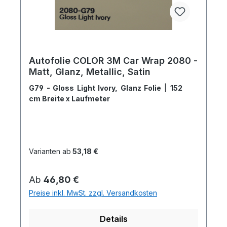
Autofolie COLOR 3M Car Wrap 2080 -
Matt, Glanz, Metallic, Satin
G79 - Gloss Light Ivory, Glanz Folie
|
152
cm Breite x Laufmeter
Varianten ab
53,18 €
Regulärer Preis:
Ab
46,80 €
Preise inkl. MwSt. zzgl. Versandkosten
Details