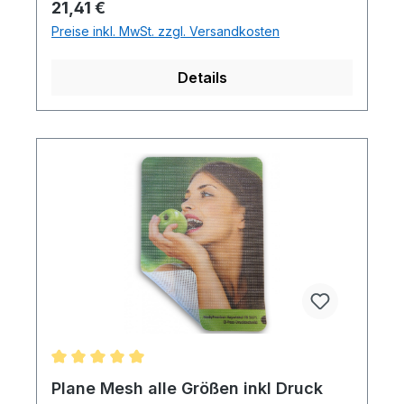
Regulärer Preis:
21,41 €
Preise inkl. MwSt. zzgl. Versandkosten
Details
Durchschnittliche Bewertung von 5 von 5 Sternen
Plane Mesh alle Größen inkl Druck