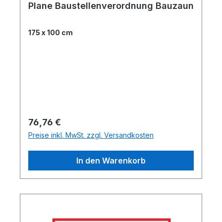
Plane Baustellenverordnung Bauzaun
175 x 100 cm
Regulärer Preis:
76,76 €
Preise inkl. MwSt. zzgl. Versandkosten
In den Warenkorb