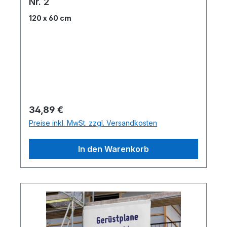
Nr. 2
120 x 60 cm
Regulärer Preis:
34,89 €
Preise inkl. MwSt. zzgl. Versandkosten
In den Warenkorb