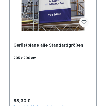
Gerüstplane alle Standardgrößen
205 x 200 cm
Regulärer Preis:
88,30 €