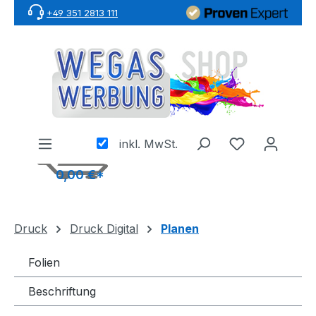
+49 351 2813 111
Zum Hauptinhalt springen
inkl. MwSt.
0,00 €*
Druck
Druck Digital
Planen
Folien
Beschriftung