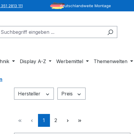
351 2813 111
deutschlandweite Montage
hnik
Display A-Z
Werbemittel
Themenwelten
n
Hersteller
Preis
Seite
Seite
1
2