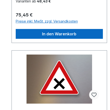
Varianten ab
48,43 €
Regulärer Preis:
75,45 €
Preise inkl. MwSt. zzgl. Versandkosten
In den Warenkorb