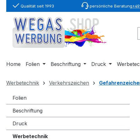
Qualität seit 1993
persönliche Beratung
+49 
springen
Zur Hauptnavigation springen
Home
Folien
Beschriftung
Druck
Werbetec
Werbetechnik
Verkehrszeichen
Gefahrenzeiche
Folien
Beschriftung
Druck
Werbetechnik