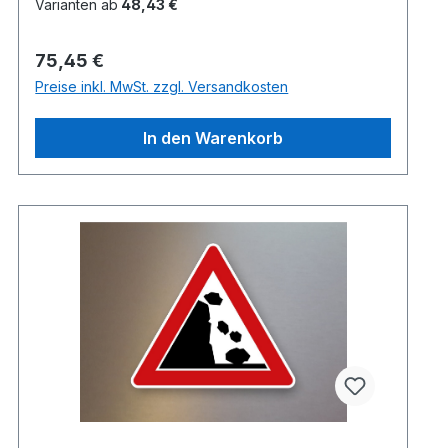
Varianten ab
48,43 €
Regulärer Preis:
75,45 €
Preise inkl. MwSt. zzgl. Versandkosten
In den Warenkorb