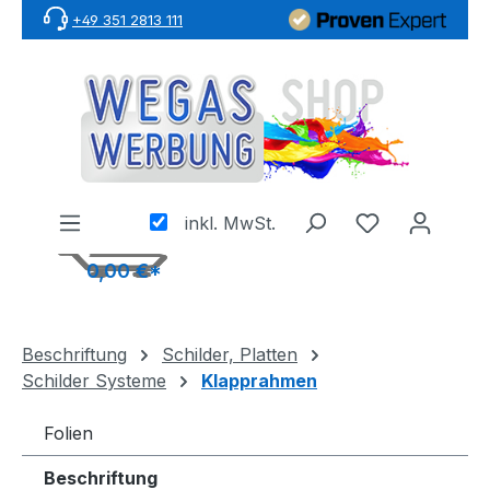
+49 351 2813 111
Zum Hauptinhalt springen
inkl. MwSt.
0,00 €*
Beschriftung
Schilder, Platten
Schilder Systeme
Klapprahmen
Folien
Beschriftung