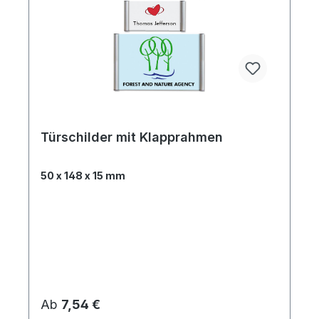
Türschilder mit Klapprahmen
50 x 148 x 15 mm
Regulärer Preis:
Ab
7,54 €