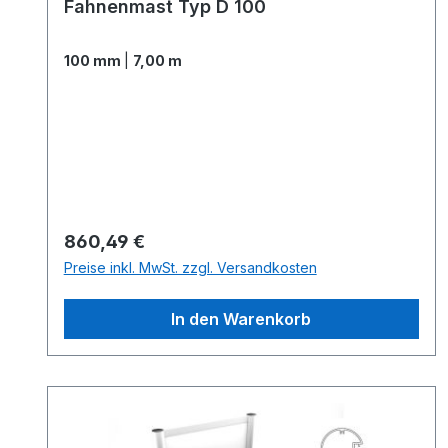
Fahnenmast Typ D 100
100 mm
|
7,00 m
Regulärer Preis:
860,49 €
Preise inkl. MwSt. zzgl. Versandkosten
In den Warenkorb