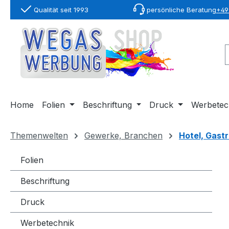
Qualität seit 1993
persönliche Beratung
+49 
springen
Zur Hauptnavigation springen
Home
Folien
Beschriftung
Druck
Werbetec
Themenwelten
Gewerke, Branchen
Hotel, Gast
Folien
Beschriftung
Druck
Werbetechnik