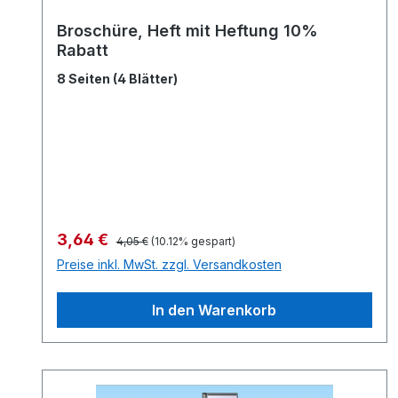
Broschüre, Heft mit Heftung 10%
Rabatt
8 Seiten (4 Blätter)
Verkaufspreis:
3,64 €
Regulärer Preis:
4,05 €
(10.12% gespart)
Preise inkl. MwSt. zzgl. Versandkosten
In den Warenkorb