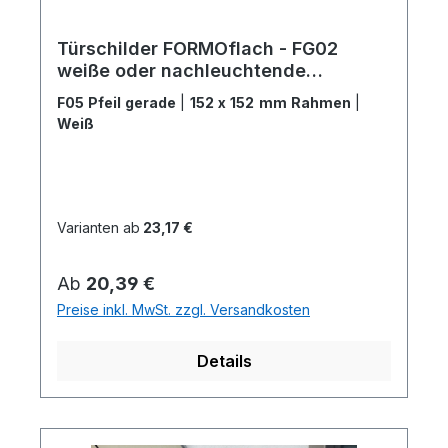
Türschilder FORMOflach - FG02
weiße oder nachleuchtende
Brandschutzzeichen
F05 Pfeil gerade
|
152 x 152 mm Rahmen
|
Weiß
Varianten ab
23,17 €
Regulärer Preis:
Ab
20,39 €
Preise inkl. MwSt. zzgl. Versandkosten
Details