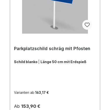
Parkplatzschild schräg mit Pfosten
Schild blanko
|
Länge 50 cm mit Erdspieß
Varianten ab
163,17 €
Regulärer Preis:
Ab
153,90 €