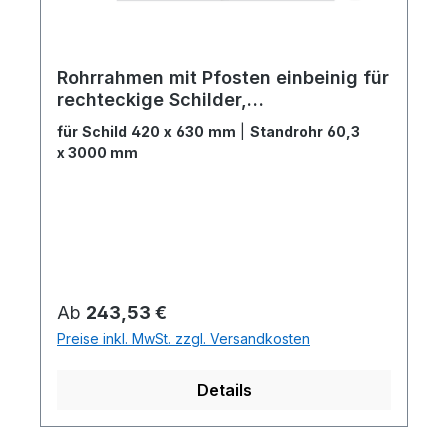
Rohrrahmen mit Pfosten einbeinig für
rechteckige Schilder,
Verkehrszeichen Ho...
für Schild 420 x 630 mm
|
Standrohr 60,3
x 3000 mm
Regulärer Preis:
Ab
243,53 €
Preise inkl. MwSt. zzgl. Versandkosten
Details