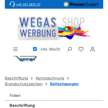
+49 351 2813 111
Zum Hauptinhalt springen
inkl. MwSt.
0,00 €*
Beschriftung
Kennzeichnung
Brandschutzzeichen
Befestigungen
Folien
Beschriftung