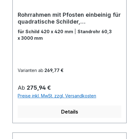
Rohrrahmen mit Pfosten einbeinig für
quadratische Schilder,
Verkehrszeichen
für Schild 420 x 420 mm
|
Standrohr 60,3
x 3000 mm
Varianten ab
269,77 €
Regulärer Preis:
Ab
275,94 €
Preise inkl. MwSt. zzgl. Versandkosten
Details