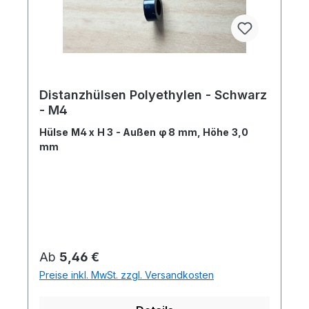
Distanzhülsen Polyethylen - Schwarz
- M4
Hülse M4 x H 3 - Außen φ 8 mm, Höhe 3,0
mm
Regulärer Preis:
Ab
5,46 €
Preise inkl. MwSt. zzgl. Versandkosten