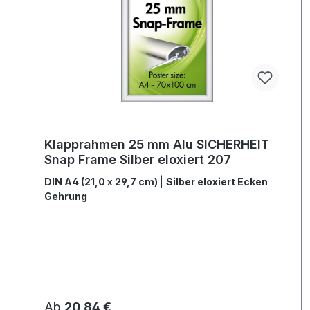
Klapprahmen 25 mm Alu SICHERHEIT
Snap Frame Silber eloxiert 207
DIN A4 (21,0 x 29,7 cm)
|
Silber eloxiert Ecken
Gehrung
Regulärer Preis:
Ab
20,84 €