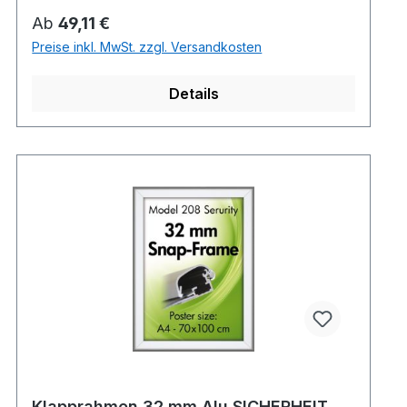
Regulärer Preis:
Ab
49,11 €
Preise inkl. MwSt. zzgl. Versandkosten
Details
Klapprahmen 32 mm Alu SICHERHEIT