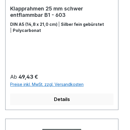
Klapprahmen 25 mm schwer
entflammbar B1 - 603
DIN A5 (14,8 x 21,0 cm)
|
Silber fein gebürstet
|
Polycarbonat
Regulärer Preis:
Ab
49,43 €
Preise inkl. MwSt. zzgl. Versandkosten
Details