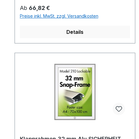
Regulärer Preis:
Ab
66,82 €
Preise inkl. MwSt. zzgl. Versandkosten
Details
Klapprahmen 32 mm Alu SICHERHEIT