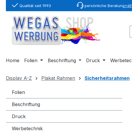
Qualität seit 1993
persönliche Beratung
+49 
springen
Zur Hauptnavigation springen
Home
Folien
Beschriftung
Druck
Werbetec
Display A-Z
Plakat Rahmen
Sicherheitsrahmen
Folien
Beschriftung
Druck
Werbetechnik