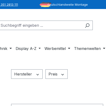
351 2813 111
deutschlandweite Montage
hnik
Display A-Z
Werbemittel
Themenwelten
Hersteller
Preis