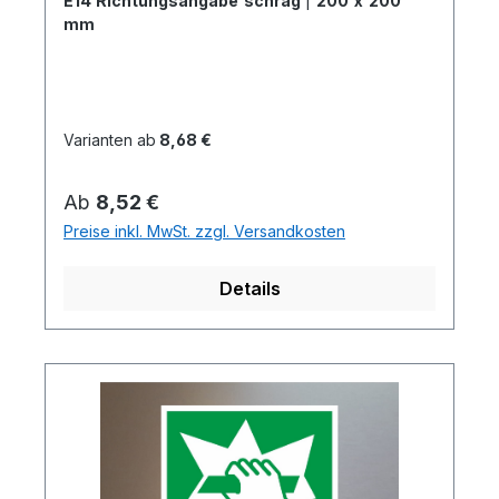
E14 Richtungsangabe schräg
|
200 x 200
mm
Varianten ab
8,68 €
Regulärer Preis:
Ab
8,52 €
Preise inkl. MwSt. zzgl. Versandkosten
Details