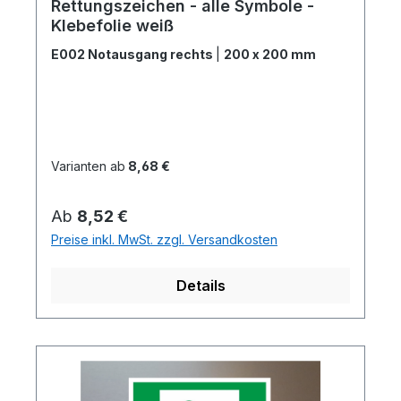
Rettungszeichen - alle Symbole -
Klebefolie weiß
E002 Notausgang rechts
|
200 x 200 mm
Varianten ab
8,68 €
Regulärer Preis:
Ab
8,52 €
Preise inkl. MwSt. zzgl. Versandkosten
Details