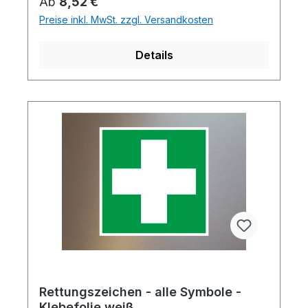
Regulärer Preis:
Ab
8,52 €
Preise inkl. MwSt. zzgl. Versandkosten
Details
Rettungszeichen - alle Symbole -
Klebefolie weiß