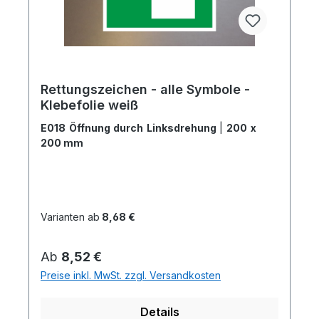
Rettungszeichen - alle Symbole -
Klebefolie weiß
E018 Öffnung durch Linksdrehung
|
200 x
200 mm
Varianten ab
8,68 €
Regulärer Preis:
Ab
8,52 €
Preise inkl. MwSt. zzgl. Versandkosten
Details