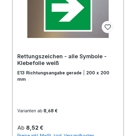
Rettungszeichen - alle Symbole -
Klebefolie weiß
E13 Richtungsangabe gerade
|
200 x 200
mm
Varianten ab
8,68 €
Regulärer Preis:
Ab
8,52 €
Preise inkl. MwSt. zzgl. Versandkosten