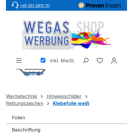
+49 351 2813 111
Zum Hauptinhalt springen
inkl. MwSt.
0,00 €*
Werbetechnik
Hinweisschilder
Rettungszeichen
Klebefolie weiß
Folien
Beschriftung