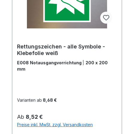
Rettungszeichen - alle Symbole -
Klebefolie weiß
E008 Notausgangvorrichtung
|
200 x 200
mm
Varianten ab
8,68 €
Regulärer Preis:
Ab
8,52 €
Preise inkl. MwSt. zzgl. Versandkosten