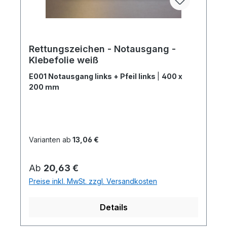
Rettungszeichen - Notausgang -
Klebefolie weiß
E001 Notausgang links + Pfeil links
|
400 x
200 mm
Varianten ab
13,06 €
Regulärer Preis:
Ab
20,63 €
Preise inkl. MwSt. zzgl. Versandkosten
Details