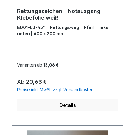
Rettungszeichen - Notausgang -
Klebefolie weiß
E001-LU-45° Rettungsweg Pfeil links
unten
|
400 x 200 mm
Varianten ab
13,06 €
Regulärer Preis:
Ab
20,63 €
Preise inkl. MwSt. zzgl. Versandkosten
Details