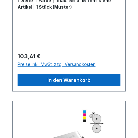
1 Seite 1 Farbe
|
max. 56 x 15 mm siehe
Artikel
|
1 Stück (Muster)
Regulärer Preis:
103,41 €
Preise inkl. MwSt. zzgl. Versandkosten
In den Warenkorb