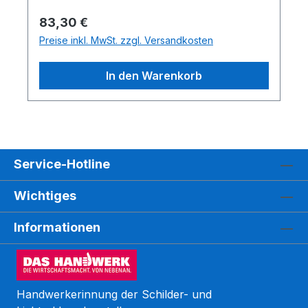
Regulärer Preis:
83,30 €
Preise inkl. MwSt. zzgl. Versandkosten
In den Warenkorb
Service-Hotline
Wichtiges
Informationen
Handwerkerinnung der Schilder- und