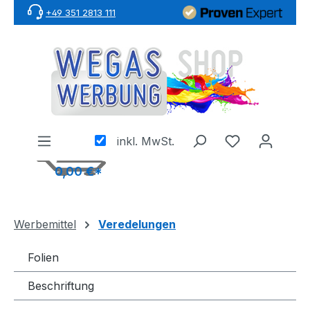
+49 351 2813 111
Zum Hauptinhalt springen
inkl. MwSt.
0,00 €*
Werbemittel
Veredelungen
Folien
Beschriftung