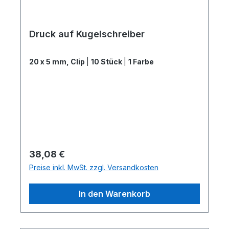
Druck auf Kugelschreiber
20 x 5 mm, Clip
|
10 Stück
|
1 Farbe
Regulärer Preis:
38,08 €
Preise inkl. MwSt. zzgl. Versandkosten
In den Warenkorb