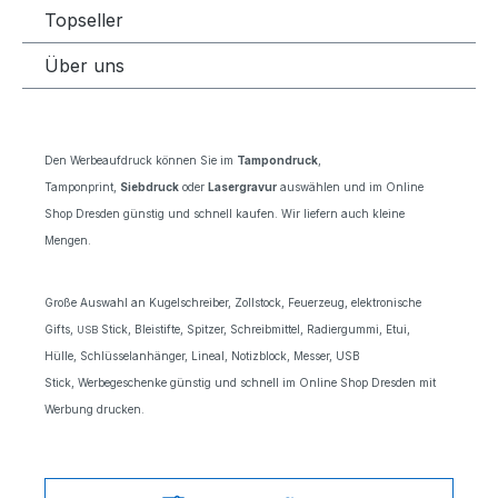
Topseller
Über uns
Den Werbeaufdruck können Sie im
Tampondruck
,
Tamponprint,
Siebdruck
oder
Lasergravur
auswählen und im Online
Shop Dresden günstig und schnell kaufen. Wir liefern auch kleine
Mengen.
Große Auswahl an Kugelschreiber, Zollstock, Feuerzeug, elektronische
Gifts,
Stick,
Bleistifte, Spitzer, Schreibmittel, Radiergummi, Etui,
USB
Hülle, Schlüsselanhänger, Lineal, Notizblock, Messer, USB
Stick, Werbegeschenke günstig und schnell im Online Shop Dresden mit
Werbung drucken.