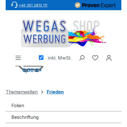
+49 351 2813 111
Zum Hauptinhalt springen
inkl. MwSt.
0,00 €*
Themenwelten
Frieden
Folien
Beschriftung