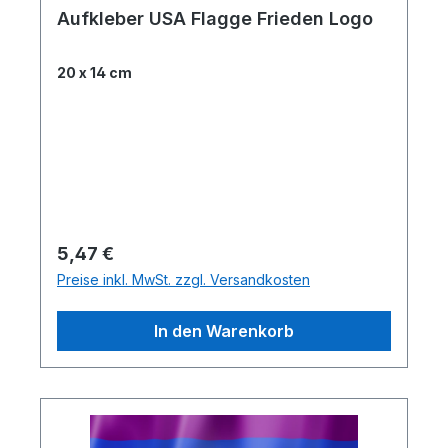
Aufkleber USA Flagge Frieden Logo
20 x 14 cm
Regulärer Preis:
5,47 €
Preise inkl. MwSt. zzgl. Versandkosten
In den Warenkorb