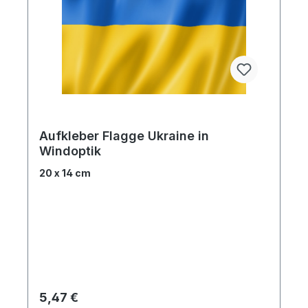
Aufkleber Flagge Ukraine in
Windoptik
20 x 14 cm
Regulärer Preis:
5,47 €