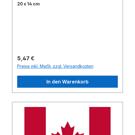
20 x 14 cm
Regulärer Preis:
5,47 €
Preise inkl. MwSt. zzgl. Versandkosten
In den Warenkorb