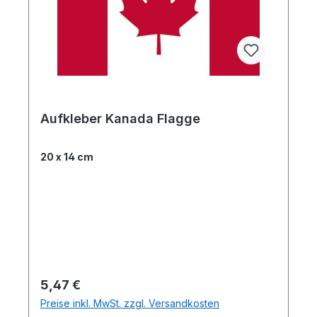
Aufkleber Kanada Flagge
20 x 14 cm
Regulärer Preis:
5,47 €
Preise inkl. MwSt. zzgl. Versandkosten