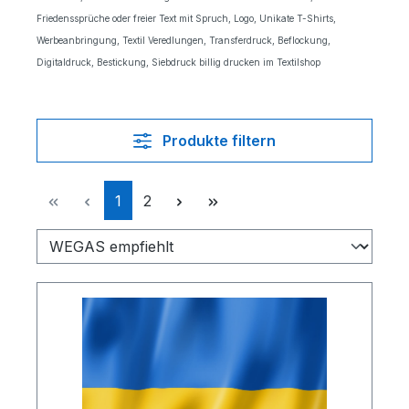
Friedenssprüche oder freier Text mit Spruch, Logo, Unikate T-Shirts,
Werbeanbringung, Textil Veredlungen, Transferdruck, Beflockung,
Digitaldruck, Bestickung, Siebdruck billig drucken im Textilshop
Produkte filtern
Seite
Seite
1
2