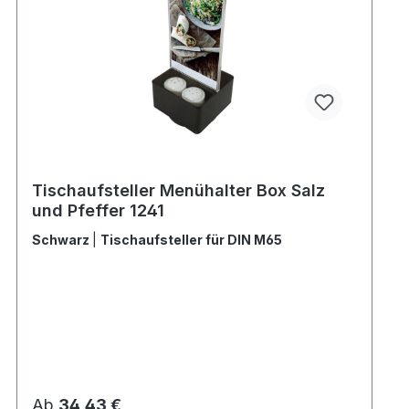
Tischaufsteller Menühalter Box Salz
und Pfeffer 1241
Schwarz
|
Tischaufsteller für DIN M65
Regulärer Preis:
Ab
34,43 €