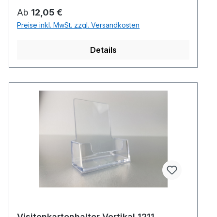
Regulärer Preis:
Ab
12,05 €
Preise inkl. MwSt. zzgl. Versandkosten
Details
Visitenkartenhalter Vertikal 1211