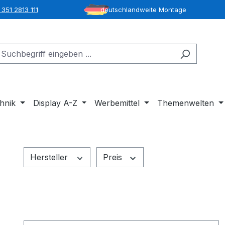
351 2813 111
deutschlandweite Montage
hnik
Display A-Z
Werbemittel
Themenwelten
Hersteller
Preis