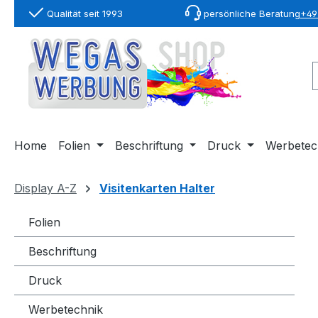
Qualität seit 1993
persönliche Beratung
+49 
springen
Zur Hauptnavigation springen
Home
Folien
Beschriftung
Druck
Werbetec
Display A-Z
Visitenkarten Halter
Folien
Beschriftung
Druck
Werbetechnik