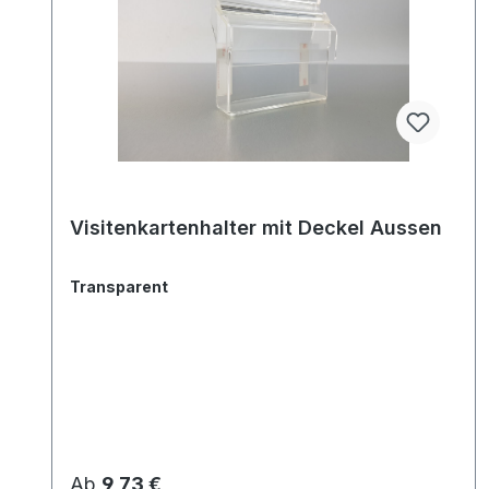
Visitenkartenhalter mit Deckel Aussen
Transparent
Regulärer Preis:
Ab
9,73 €