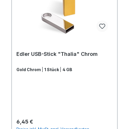
Edler USB-Stick "Thalia" Chrom
Gold Chrom
|
1 Stück
|
4 GB
Regulärer Preis:
6,45 €