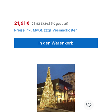
Verkaufspreis:
21,61 €
Regulärer Preis:
28,63 €
(24.52% gespart)
Preise inkl. MwSt. zzgl. Versandkosten
In den Warenkorb