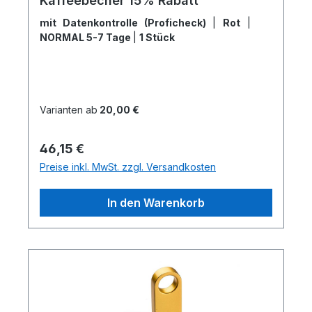
Kaffeebecher 15% Rabatt
mit Datenkontrolle (Proficheck)
|
Rot
|
NORMAL 5-7 Tage
|
1 Stück
Varianten ab
20,00 €
Regulärer Preis:
46,15 €
Preise inkl. MwSt. zzgl. Versandkosten
In den Warenkorb