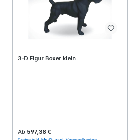
3-D Figur Boxer klein
Regulärer Preis:
Ab
597,38 €
Preise inkl. MwSt. zzgl. Versandkosten