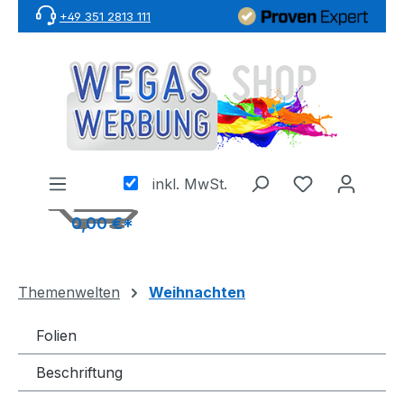
+49 351 2813 111
Zum Hauptinhalt springen
inkl. MwSt.
0,00 €*
Themenwelten
Weihnachten
Folien
Beschriftung