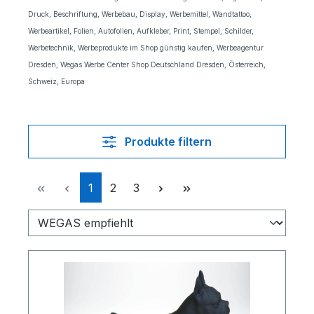
Druck, Beschriftung, Werbebau, Display, Werbemittel, Wandtattoo,
Werbeartikel, Folien, Autofolien, Aufkleber, Print, Stempel, Schilder,
Werbetechnik, Werbeprodukte im Shop günstig kaufen, Werbeagentur
Dresden, Wegas Werbe Center Shop Deutschland Dresden, Österreich,
Schweiz, Europa
Produkte filtern
Seite
Seite
Seite
1
2
3