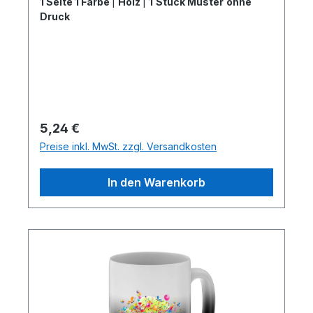
1 Seite 1 Farbe
|
Holz
|
1 Stück Muster ohne
Druck
Regulärer Preis:
5,24 €
Preise inkl. MwSt. zzgl. Versandkosten
In den Warenkorb