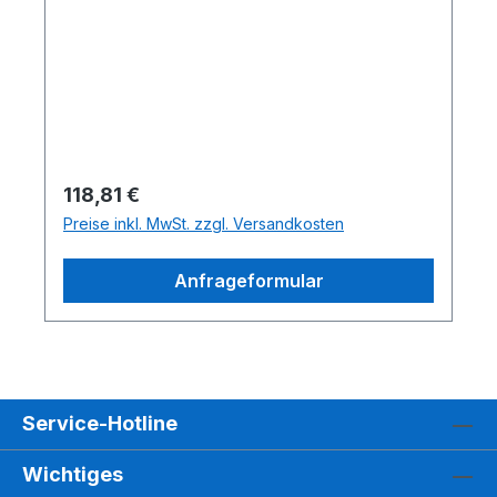
Regulärer Preis:
118,81 €
Preise inkl. MwSt. zzgl. Versandkosten
Anfrageformular
Service-Hotline
Wichtiges