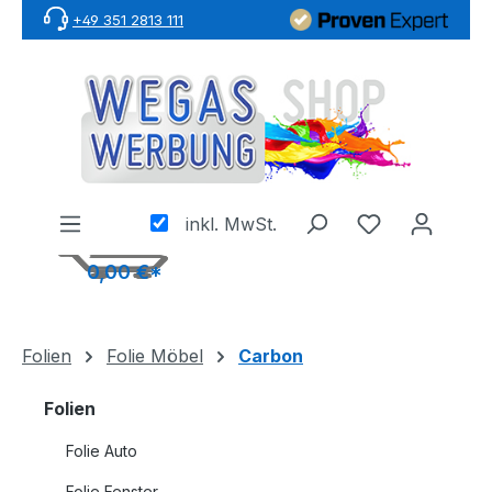
+49 351 2813 111
Zum Hauptinhalt springen
inkl. MwSt.
0,00 €*
Folien
Folie Möbel
Carbon
Folien
Folie Auto
Folie Fenster