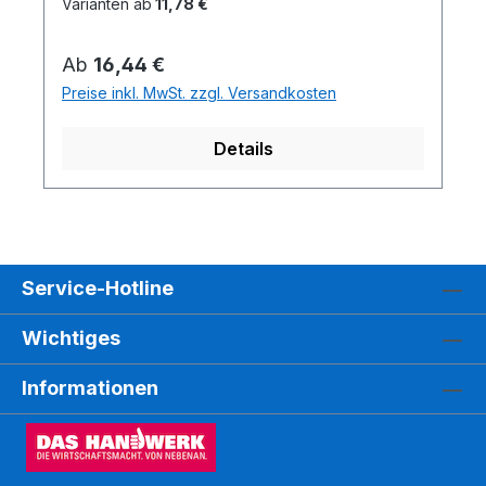
Varianten ab
11,78 €
Regulärer Preis:
Ab
16,44 €
Preise inkl. MwSt. zzgl. Versandkosten
Details
Service-Hotline
Wichtiges
Informationen