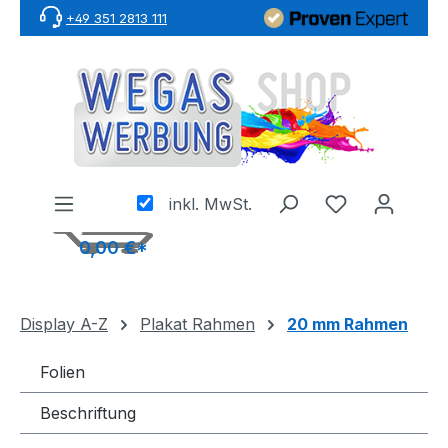
+49 351 2813 111
Zum Hauptinhalt springen
inkl. MwSt.
0,00 €*
Display A-Z
Plakat Rahmen
20 mm Rahmen
Folien
Beschriftung