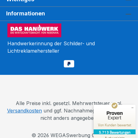
Informationen
Handwerkerinnung der Schilder- und
Lichtreklamehersteller
Kundenbewertungen und Erfahrungen zu
WEGASwerbung GmbH
SEHR GUT
%
98
Empfehlungen auf
ProvenExpert.com
5,00
/
5,00
110
5.603
Alle Preise inkl. gesetzl. Mehrwertsteuer zzgl.
Bewertungen auf
Versandkosten
und ggf. Nachnahmegebühren, wenn
4
Bewertungen von
ProvenExpert.com
anderen Quellen
nicht anders angegeben.
Von Kunden bewertet
Blick aufs ProvenExpert-Profil werfen
5.713
Bewertungen
© 2026 WEGASwerbung GmbH
12.03.2026