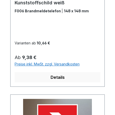
Kunststoffschild weiß
F006 Brandmeldetelefon
|
148 x 148 mm
Varianten ab
10,66 €
Regulärer Preis:
Ab
9,38 €
Preise inkl. MwSt. zzgl. Versandkosten
Details