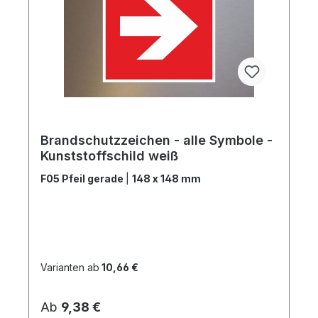
Brandschutzzeichen - alle Symbole -
Kunststoffschild weiß
F05 Pfeil gerade
|
148 x 148 mm
Varianten ab
10,66 €
Regulärer Preis:
Ab
9,38 €