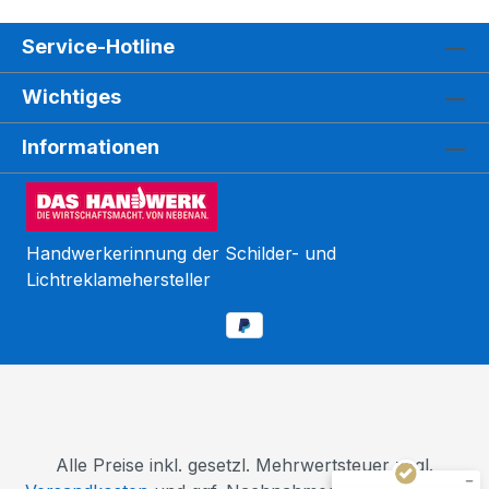
Service-Hotline
Wichtiges
Informationen
Handwerkerinnung der Schilder- und
Lichtreklamehersteller
Kundenbewertungen und Erfahrungen zu
WEGASwerbung GmbH
SEHR GUT
%
98
Empfehlungen auf
ProvenExpert.com
5,00
/
5,00
110
5.603
Alle Preise inkl. gesetzl. Mehrwertsteuer zzgl.
Bewertungen auf