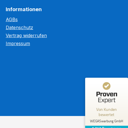
Informationen
AGBs
Datenschutz
Kundenbewertungen und Erfahrungen zu
Vertrag widerrufen
WEGASwerbung GmbH
Impressum
%
98
SEHR GUT
Empfehlungen auf
ProvenExpert.com
5,00
/
5,00
5.603
110
4
Bewertungen von
Bewertungen auf
anderen Quellen
ProvenExpert.com
Blick aufs ProvenExpert-Profil werfen
Von Kunden
R.
bewertet
5,00
Meine absolute Empfehlung! Vom
WEGASwerbung GmbH
Erstkontakt bis zur professionellen