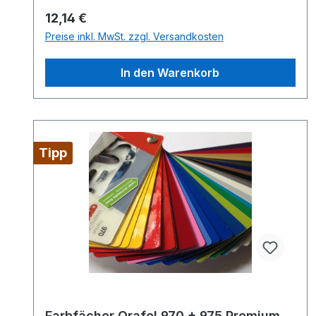
Regulärer Preis:
12,14 €
Preise inkl. MwSt. zzgl. Versandkosten
In den Warenkorb
Tipp
Farbfächer Orafol 970 + 975 Premium