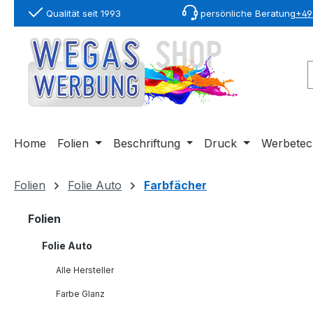
Qualität seit 1993
persönliche Beratung
+49 
springen
Zur Hauptnavigation springen
Home
Folien
Beschriftung
Druck
Werbetec
Folien
Folie Auto
Farbfächer
Folien
Folie Auto
Alle Hersteller
Farbe Glanz