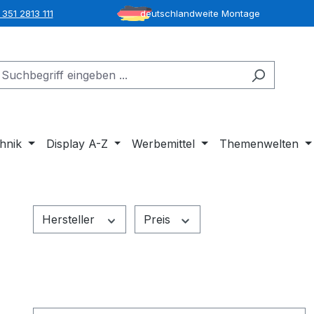
351 2813 111
deutschlandweite Montage
hnik
Display A-Z
Werbemittel
Themenwelten
Hersteller
Preis