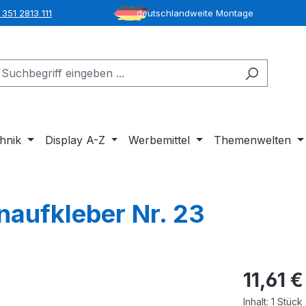
351 2813 111
deutschlandweite Montage
hnik
Display A-Z
Werbemittel
Themenwelten
naufkleber Nr. 23
11,61 €
Inhalt:
1 Stück