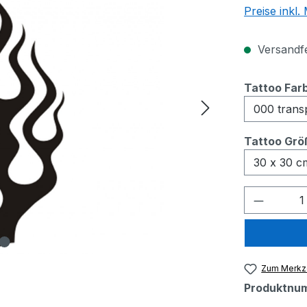
Preise inkl
Versandfer
Tattoo Far
Tattoo Grö
Produkt
Zum Merkze
Produktnu