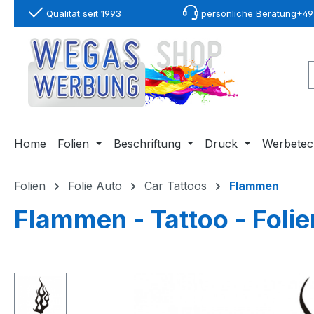
Qualität seit 1993
persönliche Beratung
+49 
springen
Zur Hauptnavigation springen
Home
Folien
Beschriftung
Druck
Werbetec
Folien
Folie Auto
Car Tattoos
Flammen
Flammen - Tattoo - Folie
Bildergalerie überspringen