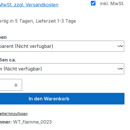
inkl. MwSt.
. MwSt. zzgl. Versandkosten
tig in 5 Tagen, Lieferzeit 1-3 Tage
auswählen
ben
auswählen
ßen ca.
 Anzahl: Gib den gewünschten Wert ein 
In den Warenkorb
ttel hinzufügen
mmer:
WT_flamme_0023