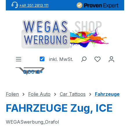
+49 351 2813 111
Zum Hauptinhalt springen
inkl. MwSt.
0,00 €*
Folien
Folie Auto
Car Tattoos
Fahrzeuge
FAHRZEUGE Zug, ICE
WEGASwerbung_Orafol