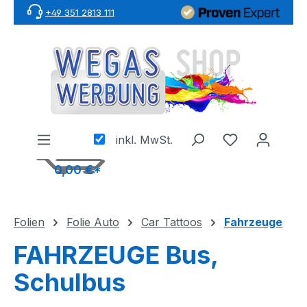
+49 351 2813 111
Zum Hauptinhalt springen
inkl. MwSt.
0,00 €*
Folien
Folie Auto
Car Tattoos
Fahrzeuge
FAHRZEUGE Bus,
Schulbus