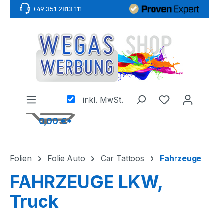
+49 351 2813 111
Zum Hauptinhalt springen
inkl. MwSt.
0,00 €*
Folien
Folie Auto
Car Tattoos
Fahrzeuge
FAHRZEUGE LKW,
Truck