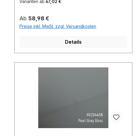
Varianten ab
67,02 €
Regulärer Preis:
Ab
58,98 €
Preise inkl. MwSt. zzgl. Versandkosten
Details