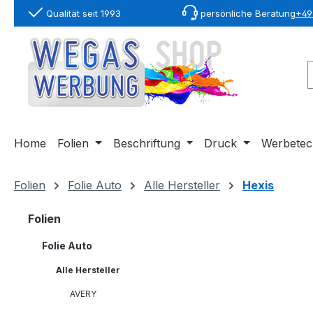
Qualität seit 1993
persönliche Beratung
+49 
springen
Zur Hauptnavigation springen
Home
Folien
Beschriftung
Druck
Werbetec
Folien
Folie Auto
Alle Hersteller
Hexis
Folien
Folie Auto
Alle Hersteller
AVERY