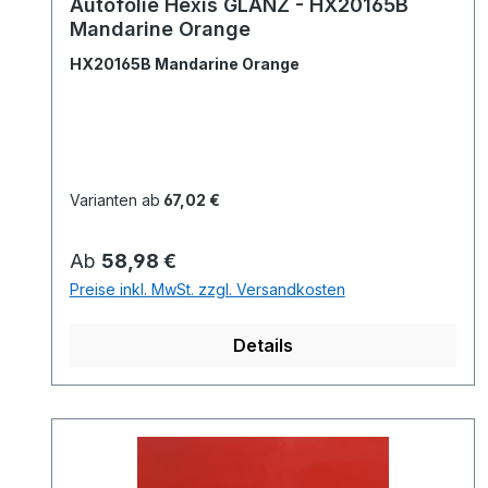
Autofolie Hexis GLANZ - HX20165B
Mandarine Orange
HX20165B Mandarine Orange
Varianten ab
67,02 €
Regulärer Preis:
Ab
58,98 €
Preise inkl. MwSt. zzgl. Versandkosten
Details