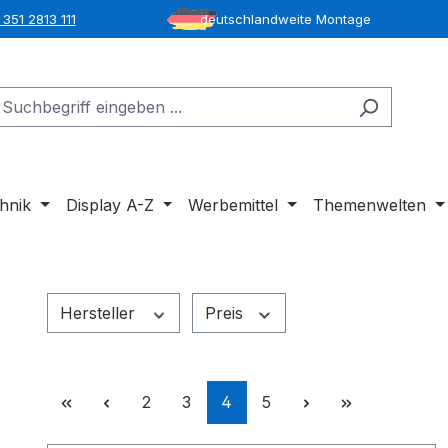
351 2813 111
deutschlandweite Montage
hnik
Display A-Z
Werbemittel
Themenwelten
Hersteller
Preis
Seite
Seite
Seite
Seite
2
3
4
5