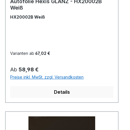
Autofolie Hexis GLANZ - HX20002B
Weiß
HX20002B Weiß
Varianten ab
67,02 €
Regulärer Preis:
Ab
58,98 €
Preise inkl. MwSt. zzgl. Versandkosten
Details