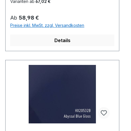
Varianten ab
67,02 €
Regulärer Preis:
Ab
58,98 €
Preise inkl. MwSt. zzgl. Versandkosten
Details