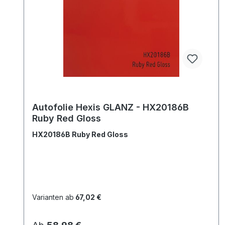
Autofolie Hexis GLANZ - HX20186B
Ruby Red Gloss
HX20186B Ruby Red Gloss
Varianten ab
67,02 €
Regulärer Preis: