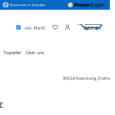
Showroom in Dresden
inkl. MwSt.
0,00 €*
Topseller
Über uns
WEGASwerbung_Orafol
€