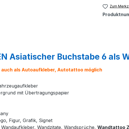
Zum Merkze
Produktnu
N Asiatischer Buchstabe 6 als 
 auch als Autoaufkleber, Autotattoo möglich
Fahrzeugaufkleber
tergrund mit Übertragungspapier
many
go, Figur, Grafik, Signet
, Wandaufkleber, Wandzitate, Wandsprüche,
Wandtattoo Z