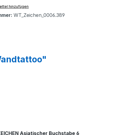
ttel hinzufügen
mmer:
WT_Zeichen_0006.389
Wandtattoo"
EICHEN Asiatischer Buchstabe 6