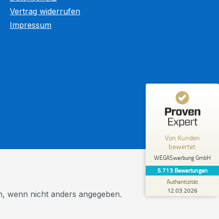
Kundenbewertungen und Erfahrungen zu
Vertrag widerrufen
WEGASwerbung GmbH
Impressum
%
98
SEHR GUT
Empfehlungen auf
ProvenExpert.com
5,00
/
5,00
5.603
110
4
Bewertungen von
Bewertungen auf
anderen Quellen
ProvenExpert.com
Blick aufs ProvenExpert-Profil werfen
Von Kunden
R.
bewertet
5,00
Meine absolute Empfehlung! Vom
WEGASwerbung GmbH
Erstkontakt bis zur professionellen
5.713
Bewertungen
Umsetzung vollkommen überzeugend. Und
Authentizität
dab...
12.03.2026
 wenn nicht anders angegeben.