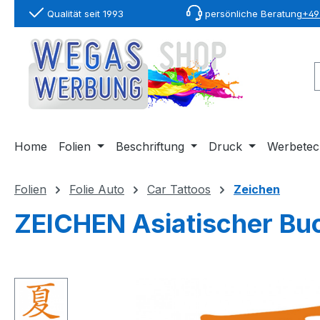
Qualität seit 1993
persönliche Beratung
+49 
springen
Zur Hauptnavigation springen
Home
Folien
Beschriftung
Druck
Werbetec
Folien
Folie Auto
Car Tattoos
Zeichen
ZEICHEN Asiatischer Bu
Bildergalerie überspringen