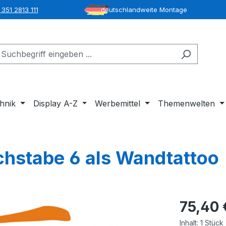
351 2813 111
deutschlandweite Montage
hnik
Display A-Z
Werbemittel
Themenwelten
chstabe 6 als Wandtattoo
75,40 
Inhalt:
1 Stück