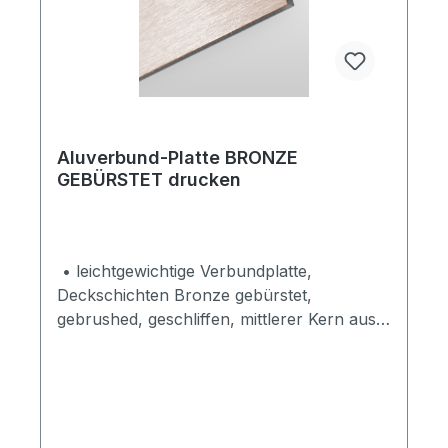
Aluverbund-Platte BRONZE
GEBÜRSTET drucken
• leichtgewichtige Verbundplatte,
Deckschichten Bronze gebürstet,
gebrushed, geschliffen, mittlerer Kern aus
Polyäthylen• Materialstärke 3 mm• hohe
Eigensteifigkeit und langlebigkeit, glatte
Oberfläche, wetterfest• Innen- und
Außenschilder, Displays, Messebau,
Bildkaschierungen, Ladenbau,