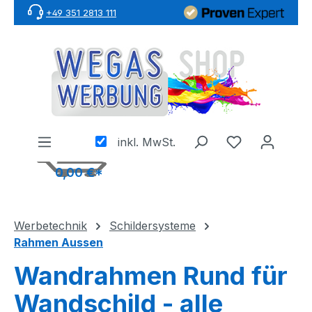
+49 351 2813 111
Zum Hauptinhalt springen
inkl. MwSt.
0,00 €*
Werbetechnik
Schildersysteme
Rahmen Aussen
Wandrahmen Rund für
Wandschild - alle