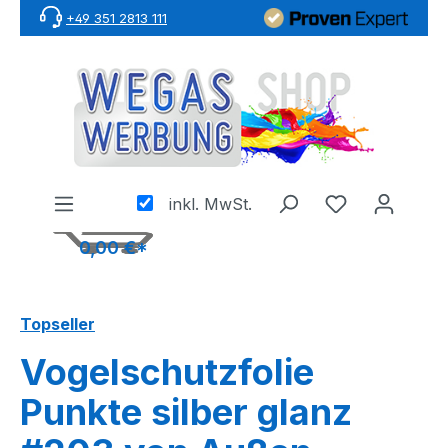
+49 351 2813 111
Zum Hauptinhalt springen
inkl. MwSt.
0,00 €*
Topseller
Vogelschutzfolie
Punkte silber glanz