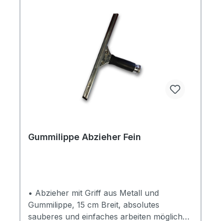
außergewöhnlicheTrockenleistung der
Luftpolsterstrukturwerden weniger Tücher
pro Einsatz benötigt. Das spart nicht nur
IhrGeld, sondern führt zu erheblich
weniger Abfall. Tuchgröße 23,5 x 38 cm
1000 Blatt auf Putzrolle, 2-lagig Folierung
statt Lackierung • Fahrzeugwertsteigerung,
Kosteneinsparung, Individuelles Design
Weitere Referenzen,
Autofolierungsarbeiten von Car Wrapping
Folientechnik gibt es hier: >>> zur INFO
<<<
Gummilippe Abzieher Fein
• Abzieher mit Griff aus Metall und
Gummilippe, 15 cm Breit, absolutes
sauberes und einfaches arbeiten möglich