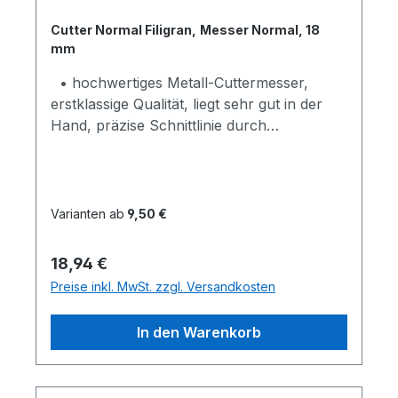
Cutter Normal Filigran, Messer Normal, 18
mm
• hochwertiges Metall-Cuttermesser,
erstklassige Qualität, liegt sehr gut in der
Hand, präzise Schnittlinie durch
Metallführung der Klinge • kein
Ausbrechen des Cutters, automatischen
Klingenarretierung, dadurch kein
Rückschub der Klinge bei Druckausübung
Varianten ab
9,50 €
• Klingen haben einen längerem Stand und
schärferer Schneide,
Regulärer Preis:
18,94 €
hochkohlenstoffhaltigem Hartstahl "High-
Preise inkl. MwSt. zzgl. Versandkosten
Carbon-Steel" • Cutter Messer Normal
Robust, 18 mm Klinge "High Performance",
In den Warenkorb
bestens für feine und grobe
Arbeiten, Länge: ca. 15,70 cm, Gewicht: ca.
157g • Cutter Messer Normal Filigran, 18