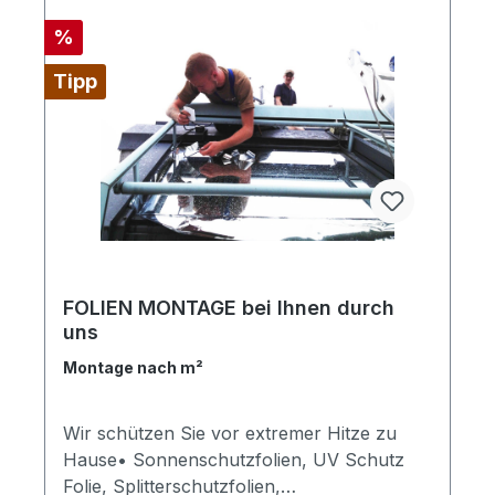
mm Klinge "High Performance", bestens
für filigrane Arbeiten, Länge: ca. 17 cm,
Rabatt
%
Gewicht: ca. 80g • Cutter Messer Fein, 9
Tipp
mm Klinge "High Performance", bestens
für sehr feine Arbeiten Folierung statt
Lackierung • Fahrzeugwertsteigerung,
Kosteneinsparung, Individuelles Design
Weitere Referenzen,
Autofolierungsarbeiten von Car Wrapping
Folientechnik gibt es hier: >>> zur INFO
<<<
FOLIEN MONTAGE bei Ihnen durch
uns
Montage nach m²
Wir schützen Sie vor extremer Hitze zu
Hause• Sonnenschutzfolien, UV Schutz
Folie, Splitterschutzfolien,