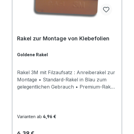
Rakel zur Montage von Klebefolien
Goldene Rakel
Rakel 3M mit Filzaufsatz : Anreiberakel zur
Montage • Standard-Rakel in Blau zum
gelegentlichen Gebrauch • Premium-Rakel
in Gold für Profis, äußerst stabil mit hoher
Härte • zum Verkleben von Klebefolien
und Übertragungspapier oder
Übertragungsfolie • Filzaufsatz verhindert
Varianten ab
4,96 €
Kratzer auf der Folie Folierung statt
Lackierung • Fahrzeugwertsteigerung,
Regulärer Preis:
6,39 €