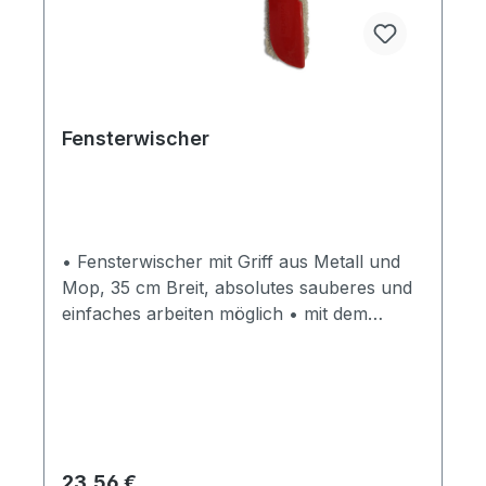
Fensterwischer
• Fensterwischer mit Griff aus Metall und
Mop, 35 cm Breit, absolutes sauberes und
einfaches arbeiten möglich • mit dem
Fensterwischer werden die Scheiben direkt
vor dem verkleben grob gewaschen • mit
einem Abzieher nochmals abziehen, somit
werden letzte Schmutzpartikel, wie
Staubkörner und Blütenstaub entfernt • die
Ränder wischen Sie dann mit einem
Regulärer Preis:
23,56 €