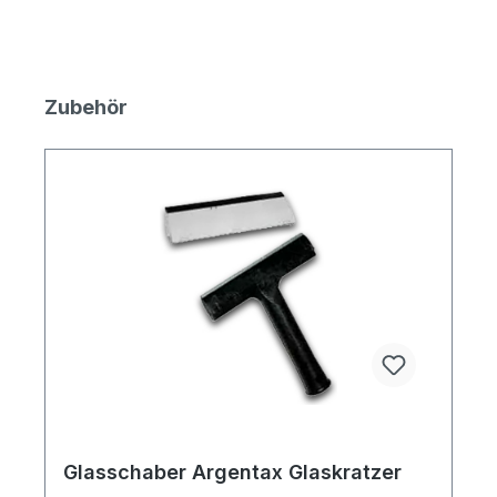
Produktgalerie überspringen
Zubehör
Glasschaber Argentax Glaskratzer