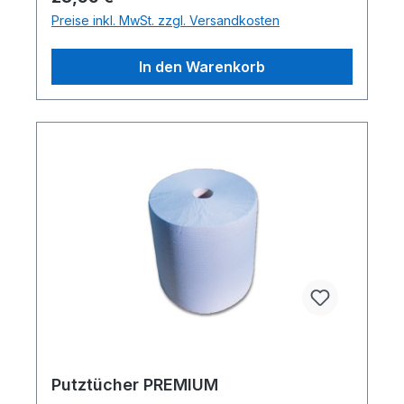
Fusselfreien Papierputztuch nochmal nach
Preise inkl. MwSt. zzgl. Versandkosten
-> Viele Referenzen von Folienmontagen,
Folientechniken, Autofolierungsarbeiten,
In den Warenkorb
Car Wrapping, Fensterfolierungen,
Beschriftungen aller Art finden Sie hier ->
Fensterwischer, 35 cm Breit
Putztücher PREMIUM