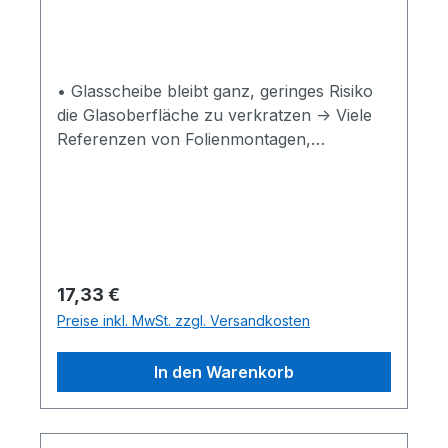
• Glasscheibe bleibt ganz, geringes Risiko
die Glasoberfläche zu verkratzen -> Viele
Referenzen von Folienmontagen,
Folientechniken, Autofolierungsarbeiten,
Car Wrapping, Fensterfolierungen,
Beschriftungen aller Art finden Sie hier ->
GLASSCHABER Argentax Glaskratzer, 15
cm
Regulärer Preis:
17,33 €
Preise inkl. MwSt. zzgl. Versandkosten
In den Warenkorb