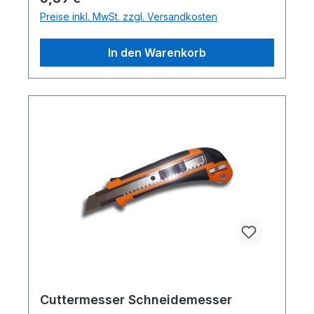
Kosteneinsparung, Individuelles Design
Preise inkl. MwSt. zzgl. Versandkosten
Weitere Referenzen,
Autofolierungsarbeiten von Car Wrapping
In den Warenkorb
Folientechnik gibt es hier: >>> zur INFO
<<<
Cuttermesser Schneidemesser