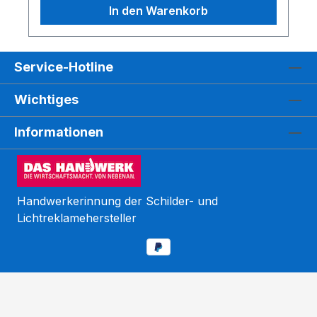
In den Warenkorb
Deutschland. Bitte fragen Sie uns an.
• zuzüglich Anfahrt und Abfahrt und
Fahrzeugkilometer, inklusive Fahrzeit, 1
Werbetechniker = 1,42 €/km • BITTE
Service-Hotline
wählen Sie beides aus: KILOMETER on
Wichtiges
Dresden zu Ihnen und die MONTAGE
Arbeitszeit !!! -> Viele Referenzen von
Informationen
Folienmontagen, Folientechniken,
Montageservice oder Autofolierungsarbeite
n, Car Wrapping, Fensterfolierungen,
Werbetechniker, Beschriftungen aller Art
Handwerkerinnung der Schilder- und
finden Sie hier -> >> Referenzen
Lichtreklamehersteller
Folientechnik <<
Kundenbewertungen und Erfahrungen zu
WEGASwerbung GmbH
SEHR GUT
%
98
Empfehlungen auf
ProvenExpert.com
5,00
/
5,00