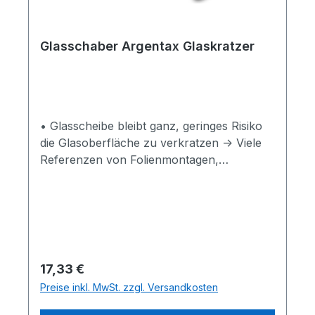
Autofolierungsarbeiten von Car Wrapping
Folientechnik gibt es hier: >>> zur INFO
<<<
Glasschaber Argentax Glaskratzer
• Glasscheibe bleibt ganz, geringes Risiko
die Glasoberfläche zu verkratzen -> Viele
Referenzen von Folienmontagen,
Folientechniken, Autofolierungsarbeiten,
Car Wrapping, Fensterfolierungen,
Beschriftungen aller Art finden Sie hier ->
GLASSCHABER Argentax Glaskratzer, 15
cm
Regulärer Preis:
17,33 €
Preise inkl. MwSt. zzgl. Versandkosten