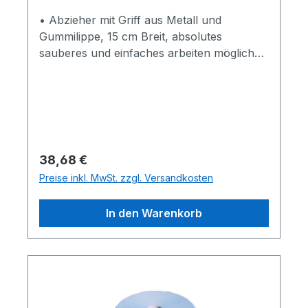
• Abzieher mit Griff aus Metall und
Gummilippe, 15 cm Breit, absolutes
sauberes und einfaches arbeiten möglich
• mit dem Abzieher werden die Scheiben
direkt vor dem verkleben nochmals
abgezogen, somit werden letzte
Schmutzpartikel, wie Staubkörner und
Blütenstaub entfernt • die Ränder wischen
Sie dann mit einem Fusselfreien
Regulärer Preis:
38,68 €
Papierputztuch nochmal nach -> Viele
Preise inkl. MwSt. zzgl. Versandkosten
Referenzen von Folienmontagen,
Folientechniken, Autofolierungsarbeiten,
In den Warenkorb
Car Wrapping, Fensterfolierungen,
Beschriftungen aller Art finden Sie hier ->
Gummilippe Abzieher Fein, 15 cm Breit