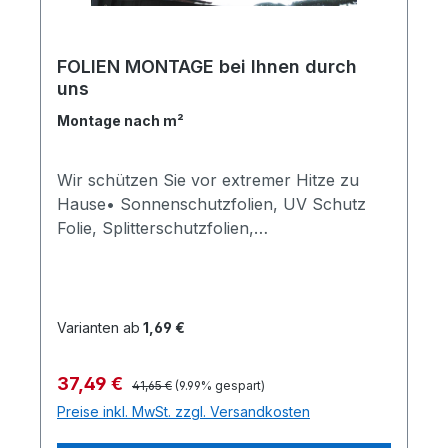
Folientechnik gibt es hier: >>> zur INFO
<<<
FOLIEN MONTAGE bei Ihnen durch
uns
Montage nach m²
Wir schützen Sie vor extremer Hitze zu
Hause• Sonnenschutzfolien, UV Schutz
Folie, Splitterschutzfolien,
Einbruchsicherheitsfolien, Sichtschutzfolien
Klebemontage bis 3 Meter Leiterhöhe 35,00
€/m² Fläche abzüglich 10% Rabatt = 31,50
€ je Quadratmeter • durch unser Montage
Varianten ab
1,69 €
Profi Team erhalten Sie eine fachgerechte
Verklebung von Folienmaterial • Wir kleben
Verkaufspreis:
37,49 €
Regulärer Preis:
41,65 €
(9.99% gespart)
auch unter schwersten Bedingungen die
Preise inkl. MwSt. zzgl. Versandkosten
Sonnenschutzfolien, Vogelschutzfolien,
Sichtschutzfolien in Sachsen und