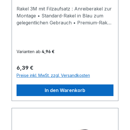
Rakel 3M mit Filzaufsatz : Anreiberakel zur
Montage • Standard-Rakel in Blau zum
gelegentlichen Gebrauch • Premium-Rakel
in Gold für Profis, äußerst stabil mit hoher
Härte • zum Verkleben von Klebefolien
und Übertragungspapier oder
Übertragungsfolie • Filzaufsatz verhindert
Varianten ab
4,96 €
Kratzer auf der Folie Folierung statt
Lackierung • Fahrzeugwertsteigerung,
Regulärer Preis:
6,39 €
Kosteneinsparung, Individuelles Design
Preise inkl. MwSt. zzgl. Versandkosten
Weitere Referenzen,
Autofolierungsarbeiten von Car Wrapping
In den Warenkorb
Folientechnik gibt es hier: >>> zur INFO
<<<