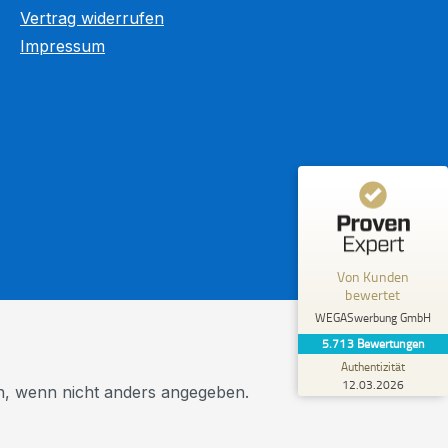
Kundenbewertungen und Erfahrungen zu
Vertrag widerrufen
WEGASwerbung GmbH
Impressum
%
98
SEHR GUT
Empfehlungen auf
ProvenExpert.com
5,00
/
5,00
5.603
110
4
Bewertungen von
Bewertungen auf
anderen Quellen
ProvenExpert.com
Blick aufs ProvenExpert-Profil werfen
Von Kunden
R.
bewertet
5,00
Meine absolute Empfehlung! Vom
WEGASwerbung GmbH
Erstkontakt bis zur professionellen
5.713
Bewertungen
Umsetzung vollkommen überzeugend. Und
Authentizität
dab...
12.03.2026
 wenn nicht anders angegeben.