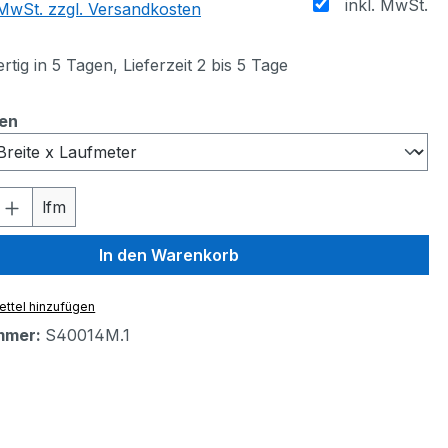
inkl. MwSt.
. MwSt. zzgl. Versandkosten
tig in 5 Tagen, Lieferzeit 2 bis 5 Tage
auswählen
ten
 Anzahl: Gib den gewünschten Wert ein 
lfm
In den Warenkorb
ttel hinzufügen
mmer:
S40014M.1