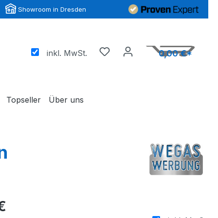
Showroom in Dresden
inkl. MwSt.
0,00 €*
Topseller
Über uns
n
€