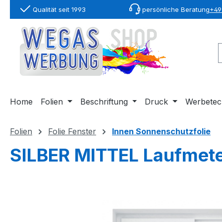
Qualität seit 1993
persönliche Beratung
+49 
springen
Zur Hauptnavigation springen
Home
Folien
Beschriftung
Druck
Werbetec
Folien
Folie Fenster
Innen Sonnenschutzfolie
SILBER MITTEL Laufmete
Bildergalerie überspringen