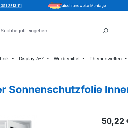
351 2813 111
deutschlandweite Montage
hnik
Display A-Z
Werbemittel
Themenwelten
r Sonnenschutzfolie Inne
50,22 