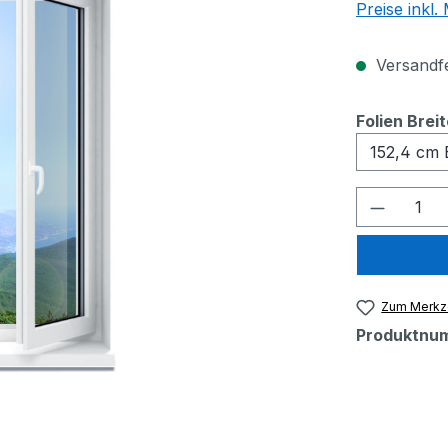
Preise inkl
Versandfer
Folien Brei
Produkt
Zum Merkze
Produktnu