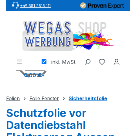
+49 351 2813 111
Zum Hauptinhalt springen
inkl. MwSt.
0,00 €*
Folien
Folie Fenster
Sicherheitsfolie
Schutzfolie vor
Datendiebstahl