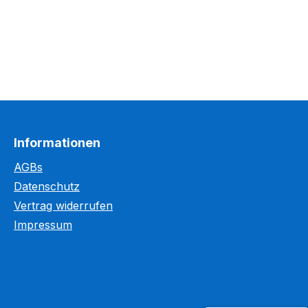
Informationen
AGBs
Datenschutz
Kundenbewertungen und Erfahrungen zu
Vertrag widerrufen
WEGASwerbung GmbH
Impressum
%
98
SEHR GUT
Empfehlungen auf
ProvenExpert.com
5,00
/
5,00
5.603
110