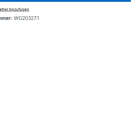
ttel hinzufügen
mmer:
WG20327.1