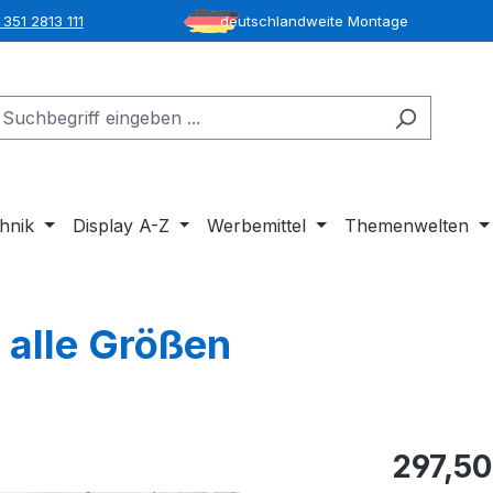
351 2813 111
deutschlandweite Montage
hnik
Display A-Z
Werbemittel
Themenwelten
- alle Größen
297,50