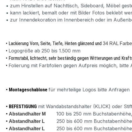
• zum Hinstellen auf Nachttisch, Sideboard, Möbel geste
• kann lackiert, bemalt oder mit Bilder Fotos beklebt we
• zur Innendekoration im Innenbereich oder im Außenb
•
Lackierung
Vorn, Seite, Tiefe, Hinten glänzend und
34 RAL Farb
Logogröße ab 250 bis 1.500 mm
•
•
Formstabil, lichtecht, sehr beständig gegen Witterungen und Kraft
Folierung mit Farbfolien gegen Aufpreis möglich, bitte
•
für mehrteilige Logos bitte Anfragen
•
Montageschablone
mit Wandabstandshalter (KLICK) oder Sti
• BEFESTIGUNG
100 bis 250 mm Buchstabenhöhe
•
Abstandhalter M
250 bis 600 mm Buchstabenhöhe
•
Abstandhalter L
250 bis 600 mm Buchstabenhöhe
•
Abstandhalter L