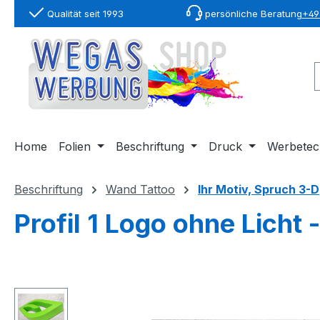
Qualität seit 1993
persönliche Beratung
+49 
springen
Zur Hauptnavigation springen
Home
Folien
Beschriftung
Druck
Werbetec
Beschriftung
Wand Tattoo
Ihr Motiv, Spruch 3-D
Profil 1 Logo ohne Licht 
Bildergalerie überspringen