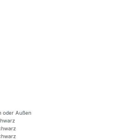
en oder Außen
chwarz
chwarz
chwarz