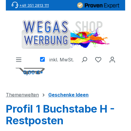
+49 351 2813 111
Zum Hauptinhalt springen
inkl. MwSt.
0,00 €*
Themenwelten
Geschenke Ideen
Profil 1 Buchstabe H -
Restposten